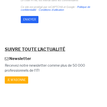
Le code HTML est interdit dans les commentaires
Ce site est protégé par reCAPTCHA et Google -
Politique de
confidentialité
-
Conditions d'utilisation
SUIVRE TOUTE L'ACTUALITÉ
Newsletter
Recevez notre newsletter comme plus de 50 000
professionnels de l'IT!
JE M'ABONNE