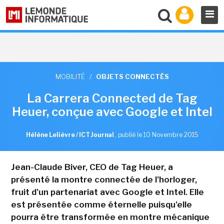
MOBILITÉ
/
OBJETS CONNECTÉS
La Carrera Connected de Tag
Heuer, conçue avec Google et Intel
Hélène Lelièvre / ICT Journal
,
publié le 10 Novembre 2015
Jean-Claude Biver, CEO de Tag Heuer, a
présenté la montre connectée de l'horloger,
fruit d'un partenariat avec Google et Intel. Elle
est présentée comme éternelle puisqu'elle
pourra être transformée en montre mécanique