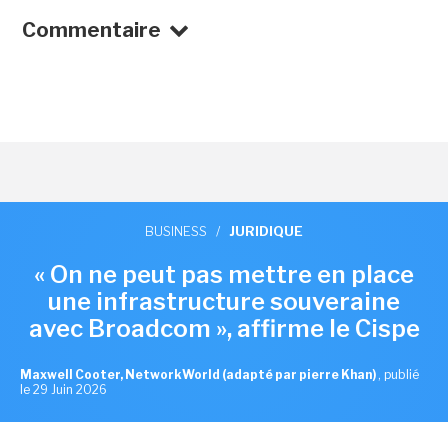
Commentaire
BUSINESS
/
JURIDIQUE
« On ne peut pas mettre en place
une infrastructure souveraine
avec Broadcom », affirme le Cispe
Maxwell Cooter, NetworkWorld (adapté par pierre Khan)
,
publié
le 29 Juin 2026