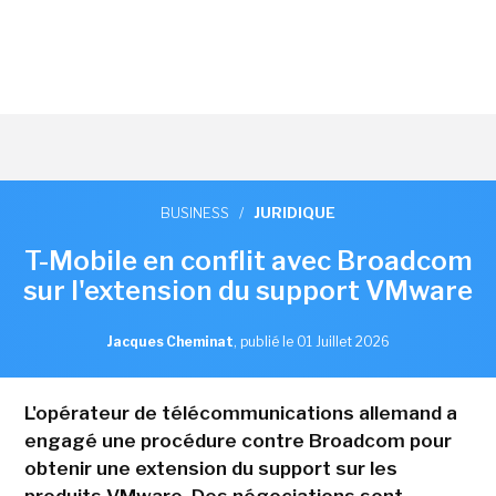
BUSINESS
/
JURIDIQUE
T-Mobile en conflit avec Broadcom
sur l'extension du support VMware
Jacques Cheminat
,
publié le 01 Juillet 2026
L'opérateur de télécommunications allemand a
engagé une procédure contre Broadcom pour
obtenir une extension du support sur les
produits VMware. Des négociations sont