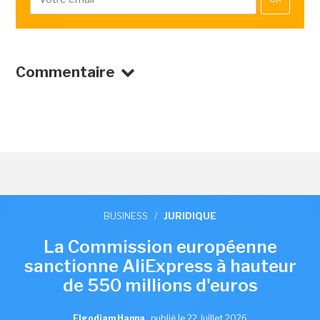
Commentaire
BUSINESS
/
JURIDIQUE
La Commission européenne
sanctionne AliExpress à hauteur
de 550 millions d'euros
Elgodjam Hanna
,
publié le 22 Juillet 2026