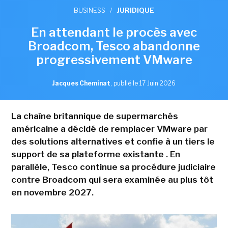
BUSINESS
/
JURIDIQUE
En attendant le procès avec
Broadcom, Tesco abandonne
progressivement VMware
Jacques Cheminat
,
publié le 17 Juin 2026
La chaîne britannique de supermarchés
américaine a décidé de remplacer VMware par
des solutions alternatives et confie à un tiers le
support de sa plateforme existante . En
parallèle, Tesco continue sa procédure judiciaire
contre Broadcom qui sera examinée au plus tôt
en novembre 2027.