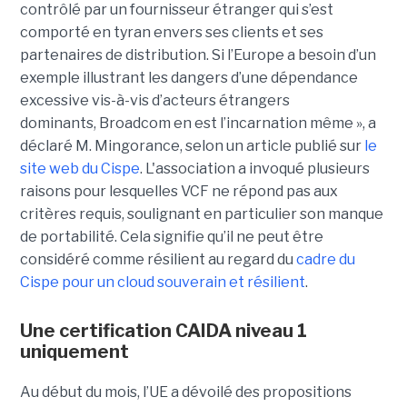
contrôlé par un fournisseur étranger qui s’est
comporté en tyran envers ses clients et ses
partenaires de distribution. Si l’Europe a besoin d’un
exemple illustrant les dangers d’une dépendance
excessive vis-à-vis d’acteurs étrangers
dominants, Broadcom en est l’incarnation même », a
déclaré M. Mingorance, selon un article publié sur
le
site web du C
ispe
.
L'association a invoqué plusieurs
raisons pour lesquelles VCF ne répond pas aux
critères requis, soulignant en particulier son manque
de portabilité. Cela signifie qu’il ne peut être
considéré comme résilient au regard du
cadre du
C
ispe
pour un cloud souverain et résilient
.
Une certification CAIDA niveau 1
uniquement
Au début du mois, l’UE a dévoilé des propositions