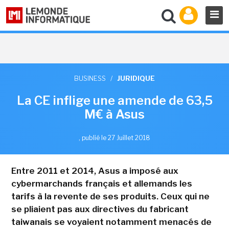
BUSINESS
/
JURIDIQUE
La CE inflige une amende de 63,5
M€ à Asus
,
publié le 27 Juillet 2018
Entre 2011 et 2014, Asus a imposé aux
cybermarchands français et allemands les
tarifs à la revente de ses produits. Ceux qui ne
se pliaient pas aux directives du fabricant
taiwanais se voyaient notamment menacés de