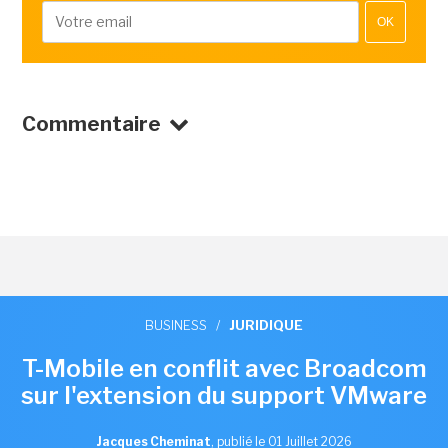
OK
Commentaire
BUSINESS
/
JURIDIQUE
T-Mobile en conflit avec Broadcom
sur l'extension du support VMware
Jacques Cheminat
,
publié le 01 Juillet 2026