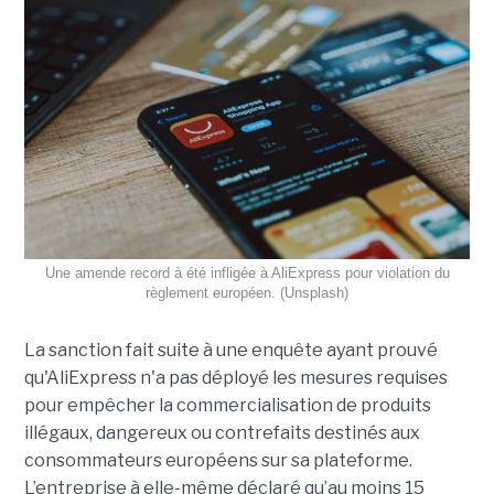
Une amende record à été infligée à AliExpress pour violation du
règlement européen. (Unsplash)
La sanction fait suite à une enquête ayant prouvé
qu'AliExpress n'a pas déployé les mesures requises
pour empêcher la commercialisation de produits
illégaux, dangereux ou contrefaits destinés aux
consommateurs européens sur sa plateforme.
L’entreprise à elle-même déclaré qu’au moins 15