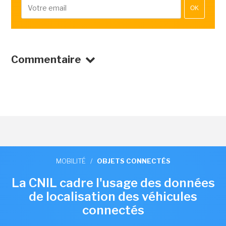
OK
Commentaire
MOBILITÉ
/
OBJETS CONNECTÉS
La CNIL cadre l'usage des données
de localisation des véhicules
connectés