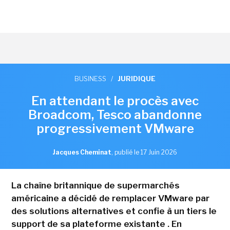
BUSINESS
/
JURIDIQUE
En attendant le procès avec
Broadcom, Tesco abandonne
progressivement VMware
Jacques Cheminat
,
publié le 17 Juin 2026
La chaîne britannique de supermarchés
américaine a décidé de remplacer VMware par
des solutions alternatives et confie à un tiers le
support de sa plateforme existante . En