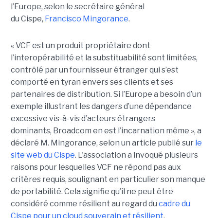
l’Europe, selon le secrétaire général
du Cispe,
Francisco Mingorance
.
« VCF est un produit propriétaire dont
l’interopérabilité et la substituabilité sont limitées,
contrôlé par un fournisseur étranger qui s’est
comporté en tyran envers ses clients et ses
partenaires de distribution. Si l’Europe a besoin d’un
exemple illustrant les dangers d’une dépendance
excessive vis-à-vis d’acteurs étrangers
dominants, Broadcom en est l’incarnation même », a
déclaré M. Mingorance, selon un article publié sur
le
site web du C
ispe
.
L'association a invoqué plusieurs
raisons pour lesquelles VCF ne répond pas aux
critères requis, soulignant en particulier son manque
de portabilité. Cela signifie qu’il ne peut être
considéré comme résilient au regard du
cadre du
C
ispe
pour un cloud souverain et résilient
.