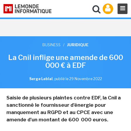
BUSINESS
/
JURIDIQUE
La Cnil inflige une amende de 600
000 € à EDF
Serge Leblal
,
publié le 29 Novembre 2022
Saisie de plusieurs plaintes contre EDF, la Cnil a
sanctionné le fournisseur d'énergie pour
manquement au RGPD et au CPCE avec une
amende d'un montant de 600 000 euros.