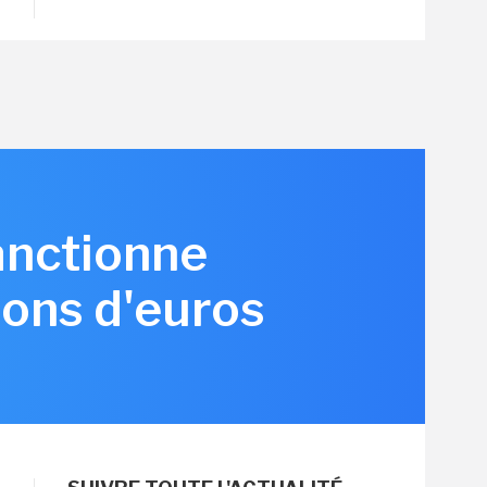
anctionne
ions d'euros