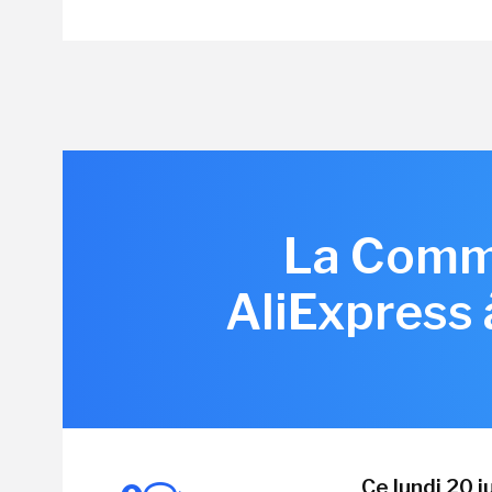
La Commi
AliExpress 
Ce lundi 20 