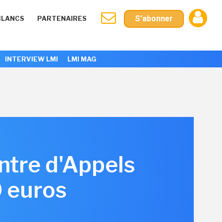
S'abonner
BLANCS
PARTENAIRES
INTERVIEW LMI
LMI MAG
ntre d'Appels
 euros