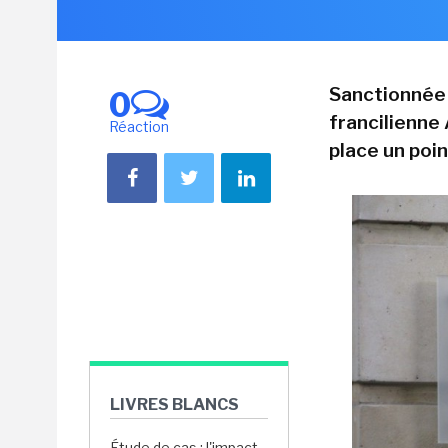
Sanctionnée 
0
francilienne
Réaction
place un poi
LIVRES BLANCS
Étude de cas : l'impact