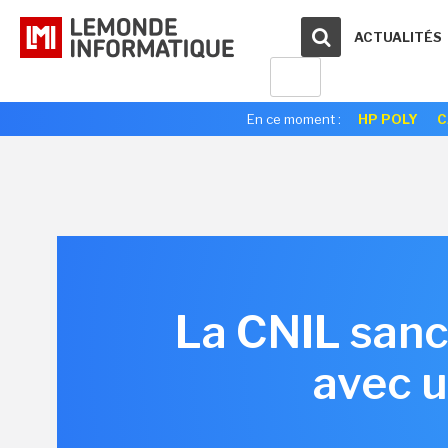
ACTUALITÉS
En ce moment :
HP POLY
C
La CNIL sanc
avec 