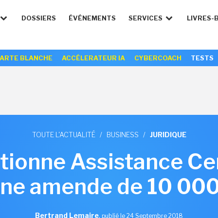
DOSSIERS
ÉVÉNEMENTS
SERVICES
LIVRES-
ARTE BLANCHE
ACCÉLERATEUR IA
CYBERCOACH
TESTS
TOUTE L'ACTUALITÉ
/
BUSINESS
/
JURIDIQUE
tionne Assistance Ce
une amende de 10 000
Bertrand Lemaire
,
publié le 24 Septembre 2018