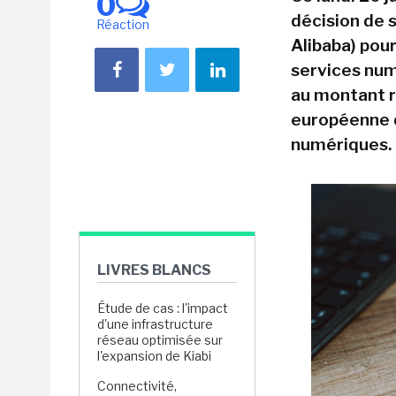
0
décision de s
Réaction
Alibaba) pou
services num
au montant re
européenne d
numériques.
LIVRES BLANCS
Étude de cas : l'impact
d'une infrastructure
réseau optimisée sur
l'expansion de Kiabi
Connectivité,