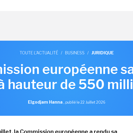
TOUTE L'ACTUALITÉ
/
BUSINESS
/
JURIDIQUE
ssion européenne s
à hauteur de 550 mill
Elgodjam Hanna
,
publié le 22 Juillet 2026
juillet, la Commission européenne a rendu sa