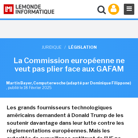
JURIDIQUE
/
LÉGISLATION
La Commission européenne ne
veut pas plier face aux GAFAM
Martin Bayer, Computerwoche (adapté par Dominique Filippone)
,
publié le 18 Février 2025
Les grands fournisseurs technologiques
américains demandent à Donald Trump de les
soutenir davantage dans leur lutte contre les
réglementations européennes. Mais les