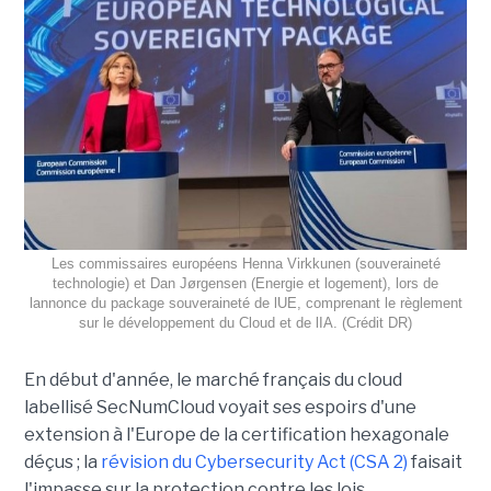
Les commissaires européens Henna Virkkunen (souveraineté
technologie) et Dan Jørgensen (Energie et logement), lors de
lannonce du package souveraineté de lUE, comprenant le règlement
sur le développement du Cloud et de lIA. (Crédit DR)
En début d'année, le marché français du cloud
labellisé SecNumCloud voyait ses espoirs d'une
extension à l'Europe de la certification hexagonale
déçus ; la
révision du Cybersecurity Act (CSA 2)
faisait
l'impasse sur la protection contre les lois