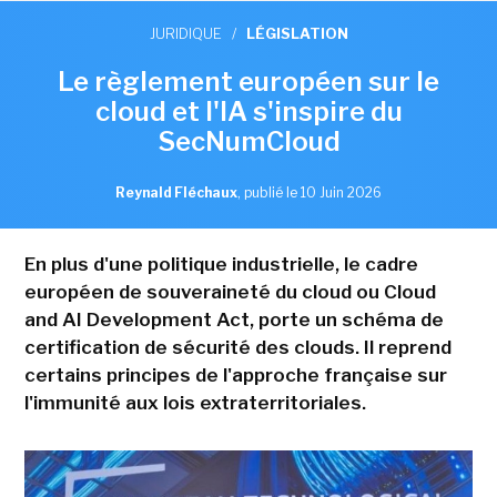
JURIDIQUE
/
LÉGISLATION
Le règlement européen sur le
cloud et l'IA s'inspire du
SecNumCloud
Reynald Fléchaux
,
publié le 10 Juin 2026
En plus d'une politique industrielle, le cadre
européen de souveraineté du cloud ou Cloud
and AI Development Act, porte un schéma de
certification de sécurité des clouds. Il reprend
certains principes de l'approche française sur
l'immunité aux lois extraterritoriales.