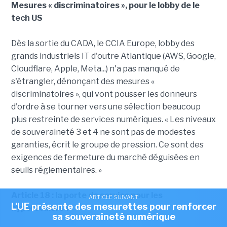
Mesures « discriminatoires », pour le lobby de le
tech US
Dès la sortie du CADA, le CCIA Europe, lobby des
grands industriels IT d'outre Atlantique (AWS, Google,
Cloudflare, Apple, Meta...) n'a pas manqué de
s'étrangler, dénonçant des mesures «
discriminatoires », qui vont pousser les donneurs
d'ordre à se tourner vers une sélection beaucoup
plus restreinte de services numériques. « Les niveaux
de souveraineté 3 et 4 ne sont pas de modestes
garanties, écrit le groupe de pression. Ce sont des
exigences de fermeture du marché déguisées en
seuils réglementaires. »
Article 18 : la porte de service pour les
ARTICLE SUIVANT
L'UE présente des mesurettes pour renforcer
hyperscalers ?
sa souveraineté numérique