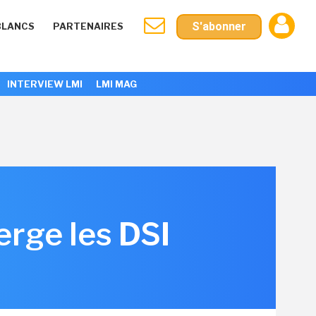
S'abonner
BLANCS
PARTENAIRES
INTERVIEW LMI
LMI MAG
erge les DSI