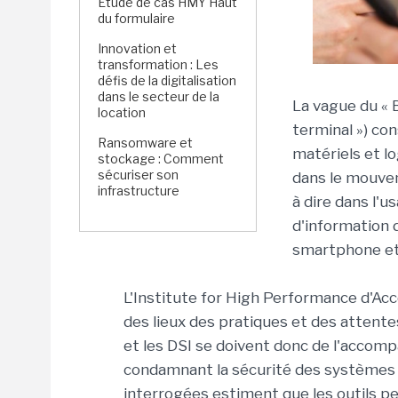
Étude de cas HMY Haut
du formulaire
Innovation et
transformation : Les
défis de la digitalisation
dans le secteur de la
La vague du « 
location
terminal ») con
Ransomware et
matériels et lo
stockage : Comment
sécuriser son
dans le mouvem
infrastructure
à dire dans l'
d'information 
smartphone et 
L'Institute for High Performance d'Acc
des lieux des pratiques et des attente
et les DSI se doivent donc de l'accom
condamnant la sécurité des systèmes 
interrogées estiment que les outils pe