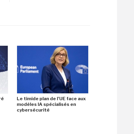
ré
Le timide plan de l'UE face aux
modèles IA spécialisés en
cybersécurité