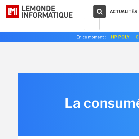
ACTUALITÉS
En ce moment :
HP POLY
C
La consumér