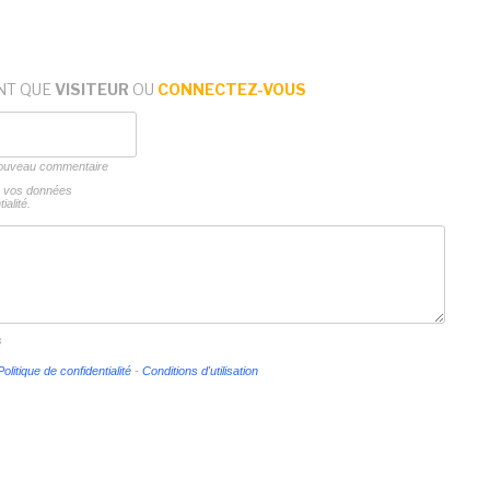
NT QUE
VISITEUR
OU
CONNECTEZ-VOUS
 nouveau commentaire
ns vos données
ialité.
s
Politique de confidentialité
-
Conditions d'utilisation