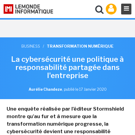
BUSINESS
/
TRANSFORMATION NUMÉRIQUE
La cybersécurité une politique à
responsabilité partagée dans
l'entreprise
Aurélie Chandeze
,
publié le 17 Janvier 2020
Une enquête réalisée par l'éditeur Stormshield
montre qu'au fur et à mesure que la
transformation numérique progresse, la
cybersécurité devient une responsabilité