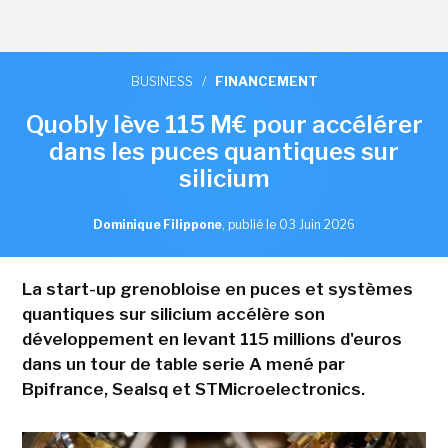
BUSINESS
/
FINANCEMENT
Quobly lève 115 M€ pour accélérer
dans les puces quantiques sur
silicium
Dominique Filippone
,
publié le 03 Juin 2026
La start-up grenobloise en puces et systèmes
quantiques sur silicium accélère son
développement en levant 115 millions d'euros
dans un tour de table serie A mené par
Bpifrance, Sealsq et STMicroelectronics.