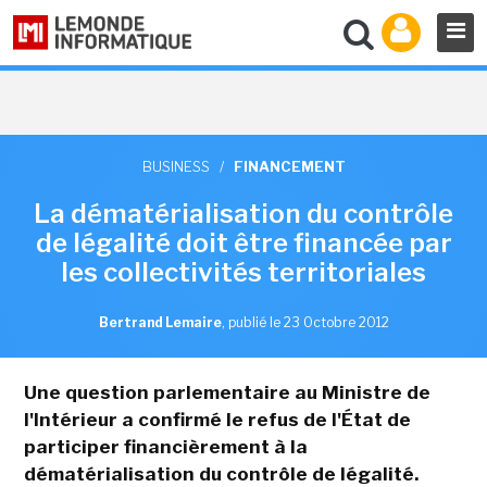
BUSINESS
/
FINANCEMENT
La dématérialisation du contrôle
de légalité doit être financée par
les collectivités territoriales
Bertrand Lemaire
,
publié le 23 Octobre 2012
Une question parlementaire au Ministre de
l'Intérieur a confirmé le refus de l'État de
participer financièrement à la
dématérialisation du contrôle de légalité.