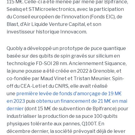
115 M€. Celle-ci a été menée par mené par Bpifrance,
Sealsq et STMicroelectronics, avec la participation
du Conseil européen de l'innovation (Fonds EIC), de
Blast, d'Air Liquide Venture Capital, et son
investisseur historique Innovacom.
Quobly a développé un prototype de puce quantique
basée sur des qubits de spin gravés sur silicium en
technologie FD-SOI 28 nm. Anciennement Siquance,
la jeune pousse a été créée en 2022 à Grenoble, et
co-fondée par Maud Vinet et Tristan Meunier. Spin-
off du CEA-Leti et du CNRS, elle avait réalisé
une
première levée de fonds d'amorçage de 19 M€
en 2023
puis
obtenu un financement de 21 M€ en mai
dernier
(dont 15 M€ de subvention de Bpifrance) pour
industrialiser la production de sa puce 100 qubits
physiques tolérante aux pannes, Q100T. En
décembre dernier, la société prévoyait déjà de lever