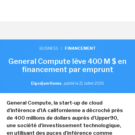
BUSINESS
/
FINANCEMENT
General Compute lève 400 M $ en
financement par emprunt
Elgodjam Hanna
,
publié le 21 Juillet 2026
General Compute, la start-up de cloud
d'inférence d'IA californienne a décroché près
de 400 millions de dollars auprès d'Upper90,
une société d'investissement technologique,
en utilisant des puces d'inférence comme