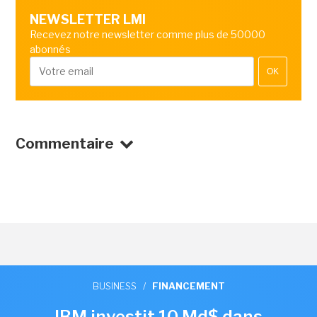
NEWSLETTER LMI
Recevez notre newsletter comme plus de 50000
abonnés
OK
Commentaire
BUSINESS
/
FINANCEMENT
IBM investit 10 Md$ dans