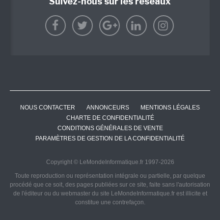
Suivez-nous sur les réseaux
NOUS CONTACTER
ANNONCEURS
MENTIONS LÉGALES
CHARTE DE CONFIDENTIALITÉ
CONDITIONS GÉNÉRALES DE VENTE
PARAMÈTRES DE GESTION DE LA CONFIDENTIALITÉ
Copyright © LeMondeInformatique.fr 1997-2026
Toute reproduction ou représentation intégrale ou partielle, par quelque
procédé que ce soit, des pages publiées sur ce site, faite sans l'autorisation
de l'éditeur ou du webmaster du site LeMondeInformatique.fr est illicite et
constitue une contrefaçon.