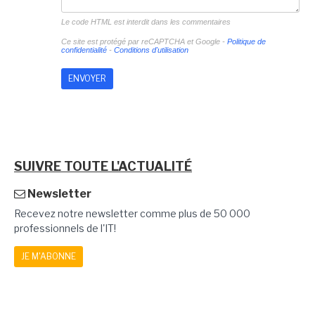
Le code HTML est interdit dans les commentaires
Ce site est protégé par reCAPTCHA et Google -
Politique de
confidentialité
-
Conditions d'utilisation
SUIVRE TOUTE L'ACTUALITÉ
Newsletter
Recevez notre newsletter comme plus de 50 000
professionnels de l'IT!
JE M'ABONNE