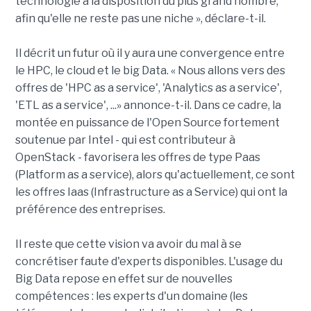
technologie à la disposition du plus grand nombre,
afin qu'elle ne reste pas une niche », déclare-t-il.
Il décrit un futur où il y aura une convergence entre
le HPC, le cloud et le big Data. « Nous allons vers des
offres de 'HPC as a service', 'Analytics as a service',
'ETL as a service', ...» annonce-t-il. Dans ce cadre, la
montée en puissance de l'Open Source fortement
soutenue par Intel - qui est contributeur à
OpenStack - favorisera les offres de type Paas
(Platform as a service), alors qu'actuellement, ce sont
les offres Iaas (Infrastructure as a Service) qui ont la
préférence des entreprises.
Il reste que cette vision va avoir du mal à se
concrétiser faute d'experts disponibles. L'usage du
Big Data repose en effet sur de nouvelles
compétences : les experts d'un domaine (les