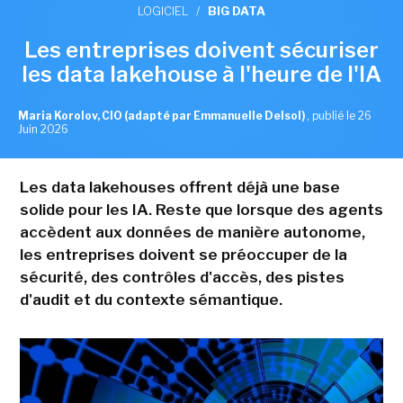
LOGICIEL
/
BIG DATA
Les entreprises doivent sécuriser
les data lakehouse à l'heure de l'IA
Maria Korolov, CIO (adapté par Emmanuelle Delsol)
,
publié le 26
Juin 2026
Les data lakehouses offrent déjà une base
solide pour les IA. Reste que lorsque des agents
accèdent aux données de manière autonome,
les entreprises doivent se préoccuper de la
sécurité, des contrôles d'accès, des pistes
d'audit et du contexte sémantique.