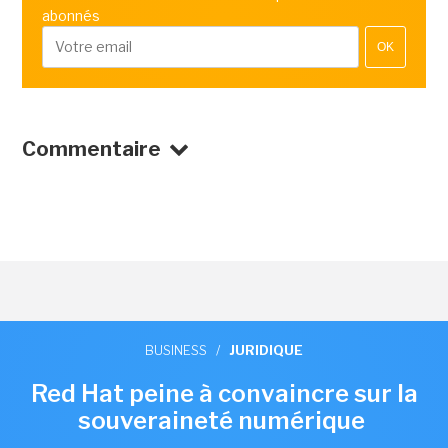
abonnés
OK
Commentaire
BUSINESS
/
JURIDIQUE
Red Hat peine à convaincre sur la
souveraineté numérique