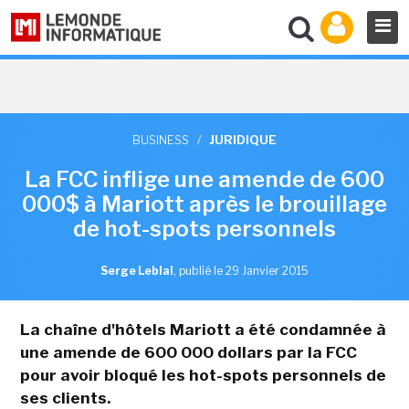
BUSINESS
/
JURIDIQUE
La FCC inflige une amende de 600
000$ à Mariott après le brouillage
de hot-spots personnels
Serge Leblal
,
publié le 29 Janvier 2015
La chaîne d'hôtels Mariott a été condamnée à
une amende de 600 000 dollars par la FCC
pour avoir bloqué les hot-spots personnels de
ses clients.