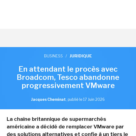
BUSINESS
/
JURIDIQUE
En attendant le procès avec
Broadcom, Tesco abandonne
progressivement VMware
Jacques Cheminat
,
publié le 17 Juin 2026
La chaîne britannique de supermarchés
américaine a décidé de remplacer VMware par
des solutions alternatives et confie à un tiers le