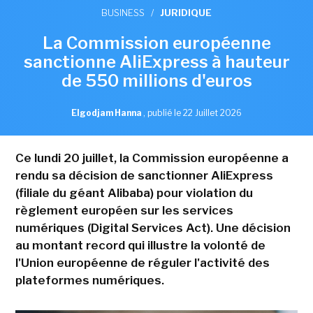
BUSINESS
/
JURIDIQUE
La Commission européenne
sanctionne AliExpress à hauteur
de 550 millions d'euros
Elgodjam Hanna
,
publié le 22 Juillet 2026
Ce lundi 20 juillet, la Commission européenne a
rendu sa décision de sanctionner AliExpress
(filiale du géant Alibaba) pour violation du
règlement européen sur les services
numériques (Digital Services Act). Une décision
au montant record qui illustre la volonté de
l'Union européenne de réguler l'activité des
plateformes numériques.