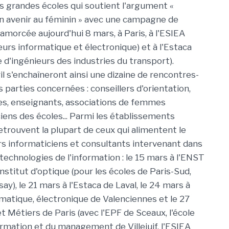
 grandes écoles qui soutient l'argument «
un avenir au féminin » avec une campagne de
 amorcée aujourd'hui 8 mars, à Paris, à l'ESIEA
eurs informatique et électronique) et à l'Estaca
le d'ingénieurs des industries du transport).
il s'enchaîneront ainsi une dizaine de rencontres-
 parties concernées : conseillers d'orientation,
es, enseignants, associations de femmes
ciens des écoles... Parmi les établissements
etrouvent la plupart de ceux qui alimentent le
urs informaticiens et consultants intervenant dans
technologies de l'information : le 15 mars à l'ENST
nstitut d'optique (pour les écoles de Paris-Sud,
ay), le 21 mars à l'Estaca de Laval, le 24 mars à
omatique, électronique de Valenciennes et le 27
t Métiers de Paris (avec l'EPF de Sceaux, l'école
ormation et du management de Villejuif, l'ESIEA