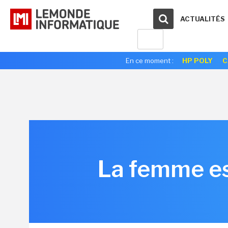
ACTUALITÉS
En ce moment :
HP POLY
C
La femme est