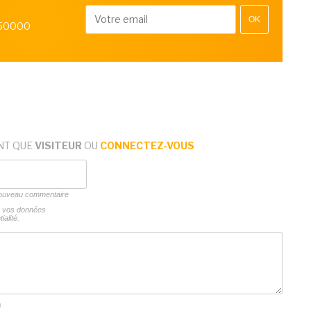
OK
 50000
NT QUE
VISITEUR
OU
CONNECTEZ-VOUS
 nouveau commentaire
ns vos données
ialité.
s