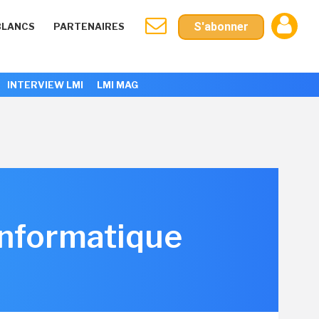
S'abonner
BLANCS
PARTENAIRES
INTERVIEW LMI
LMI MAG
'informatique