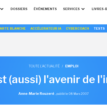
DOSSIERS
ÉVÉNEMENTS
SERVICES
LIVRES-
ARTE BLANCHE
ACCÉLERATEUR IA
CYBERCOACH
TESTS
TOUTE L'ACTUALITÉ
/
EMPLOI
 (aussi) l'avenir de l
Anne-Marie Rouzeré
,
publié le 08 Mars 2007