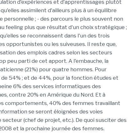
ulation d'expériences et d'apprentissages plutôt
qu'elles assimilent d'ailleurs plus à un équilibre
 personnelle ; - des parcours le plus souvent non
 au feeling plus que résultat d'un choix stratégique ;
 qu'elles se reconnaissent dans l'un des trois
les opportunistes ou les suiveuses. Il reste que,
isation des emplois cadres selon les secteurs
rop peu parti de cet apport. A l'embauche, la
ticienne (21%) pour quatre hommes. Pour
t de 54% ; et de 44%, pour la fonction études et
à peine 6% des services informatiques des
mes, contre 20% en Amérique du Nord. Et à
s les comportements, 40% des femmes travaillant
information se seront éloignées des voies
 secteur (chef de projet, etc.). De quoi susciter des
s 2008 et la prochaine journée des femmes.