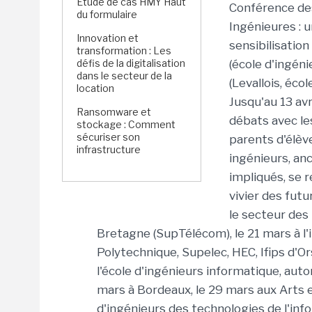
Étude de cas HMY Haut
Conférence des
du formulaire
Ingénieures : 
Innovation et
sensibilisation
transformation : Les
défis de la digitalisation
(école d'ingéni
dans le secteur de la
(Levallois, éco
location
Jusqu'au 13 avr
Ransomware et
débats avec les
stockage : Comment
sécuriser son
parents d'élèv
infrastructure
ingénieurs, an
impliqués, se r
vivier des fut
le secteur des 
Bretagne (SupTélécom), le 21 mars à l'i
Polytechnique, Supelec, HEC, Ifips d'Ors
l'école d'ingénieurs informatique, aut
mars à Bordeaux, le 29 mars aux Arts e
d'ingénieurs des technologies de l'inf