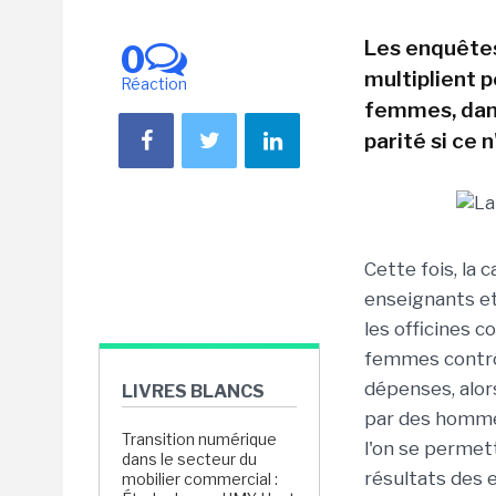
Les enquêtes
0
multiplient 
Réaction
femmes, dans
parité si ce 
Cette fois, la 
enseignants et
les officines c
femmes contrô
dépenses, alor
LIVRES BLANCS
par des hommes
Transition numérique
l'on se permet
dans le secteur du
résultats des e
mobilier commercial :