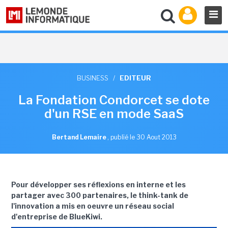
BUSINESS
/
EDITEUR
La Fondation Condorcet se dote
d'un RSE en mode SaaS
Bertand Lemaire
,
publié le 30 Aout 2013
Pour développer ses réflexions en interne et les
partager avec 300 partenaires, le think-tank de
l'innovation a mis en oeuvre un réseau social
d'entreprise de BlueKiwi.