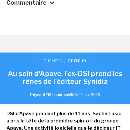
Commentaire
BUSINESS
/
EDITEUR
Au sein d'Apave, l'ex-DSI prend les
rênes de l'éditeur Synidia
Reynald Fléchaux
,
publié le 24 Juin 2026
DSI d'Apave pendant plus de 11 ans, Sacha Lukic
a pris la tête de la première spin-off du groupe
Apave. Une activité logicielle que le décideur IT