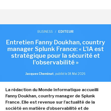
BUSINESS
/
EDITEUR
Entretien Fanny Doukhan, country
manager Splunk France: « L'IA est
stratégique pour la sécurité et
l'observabilité »
Jacques Cheminat
,
publié le 18 Mai 2026
La rédaction du Monde Informatique accueilli
Fanny Doukhan, country manager de Splunk
France. Elle est revenue sur l'actualité de la
société en matière d'observabilité et de