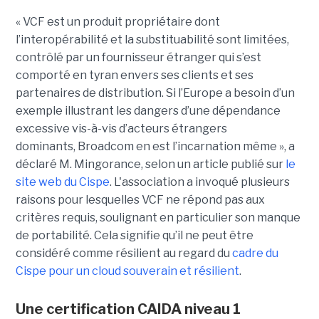
« VCF est un produit propriétaire dont
l’interopérabilité et la substituabilité sont limitées,
contrôlé par un fournisseur étranger qui s’est
comporté en tyran envers ses clients et ses
partenaires de distribution. Si l’Europe a besoin d’un
exemple illustrant les dangers d’une dépendance
excessive vis-à-vis d’acteurs étrangers
dominants, Broadcom en est l’incarnation même », a
déclaré M. Mingorance, selon un article publié sur
le
site web du C
ispe
.
L'association a invoqué plusieurs
raisons pour lesquelles VCF ne répond pas aux
critères requis, soulignant en particulier son manque
de portabilité. Cela signifie qu’il ne peut être
considéré comme résilient au regard du
cadre du
C
ispe
pour un cloud souverain et résilient
.
Une certification CAIDA niveau 1