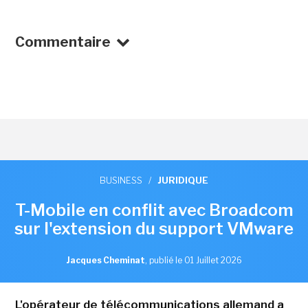
Commentaire
BUSINESS
/
JURIDIQUE
T-Mobile en conflit avec Broadcom
sur l'extension du support VMware
Jacques Cheminat
,
publié le 01 Juillet 2026
L'opérateur de télécommunications allemand a