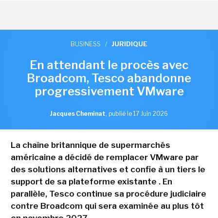
BUSINESS
/
JURIDIQUE
En attendant le procès avec
Broadcom, Tesco abandonne
progressivement VMware
Jacques Cheminat
,
publié le 17 Juin 2026
La chaîne britannique de supermarchés
américaine a décidé de remplacer VMware par
des solutions alternatives et confie à un tiers le
support de sa plateforme existante . En
parallèle, Tesco continue sa procédure judiciaire
contre Broadcom qui sera examinée au plus tôt
en novembre 2027.