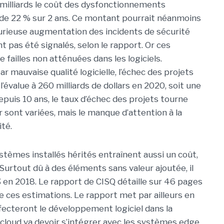
 milliards le coût des dysfonctionnements
 de 22 % sur 2 ans. Ce montant pourrait néanmoins
urieuse augmentation des incidents de sécurité
nt pas été signalés, selon le rapport. Or ces
failles non atténuées dans les logiciels.
 mauvaise qualité logicielle, l’échec des projets
value à 260 milliards de dollars en 2020, soit une
uis 10 ans, le taux d’échec des projets tourne
 sont variées, mais le manque d’attention à la
ité.
stèmes installés hérités entraînent aussi un coût,
 Surtout dû à des éléments sans valeur ajoutée, iI
en 2018. Le rapport de CISQ détaille sur 46 pages
dre ces estimations. Le rapport met par ailleurs en
fecteront le développement logiciel dans la
cloud va devoir s’intégrer avec les systèmes edge,