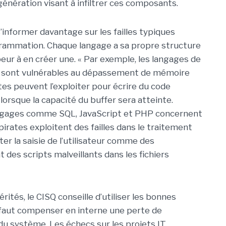
nération visant à infiltrer ces composants.
nformer davantage sur les failles typiques
grammation. Chaque langage a sa propre structure
eur à en créer une. « Par exemple, les langages de
 sont vulnérables au dépassement de mémoire
tes peuvent l’exploiter pour écrire du code
lorsque la capacité du buffer sera atteinte.
langages comme SQL, JavaScript et PHP concernent
s pirates exploitent des failles dans le traitement
er la saisie de l’utilisateur comme des
es scripts malveillants dans les fichiers
ités, le CISQ conseille d’utiliser les bonnes
il faut compenser en interne une perte de
u système. Les échecs sur les projets IT