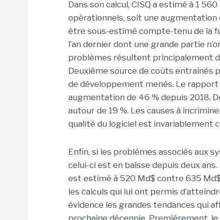
Dans son calcul, CISQ a estimé à 1 560
opérationnels, soit une augmentation
être sous-estimé compte-tenu de la f
l’an dernier dont une grande partie n’o
problèmes résultent principalement de 
Deuxième source de coûts entraînés par
de développement menés. Le rapport l’é
augmentation de 46 % depuis 2018. Dep
autour de 19 %. Les causes à incriminer
qualité du logiciel est invariablement c
Enfin, si les problèmes associés aux sy
celui-ci est en baisse depuis deux ans.
est estimé à 520 Md$ contre 635 Md$ 
les calculs qui lui ont permis d’attein
évidence les grandes tendances qui af
prochaine décennie. Premièrement, le 