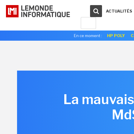
ACTUALITÉS
En ce moment :
HP POLY
C
La mauvaise
Md$