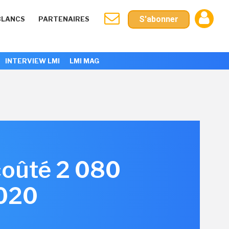
S'abonner
BLANCS
PARTENAIRES
INTERVIEW LMI
LMI MAG
 coûté 2 080
2020