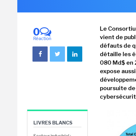
Le Consortiu
0
vient de publ
Réaction
défauts de qu
détaille les 
080 Md$ en 2
expose aussi 
développemen
poursuite de 
cybersécurit
LIVRES BLANCS
Secteur industriel :