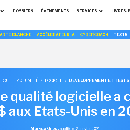
DOSSIERS
ÉVÉNEMENTS
SERVICES
LIVRES-
ARTE BLANCHE
ACCÉLERATEUR IA
CYBERCOACH
TESTS
TOUTE L'ACTUALITÉ
/
LOGICIEL
/
DÉVELOPPEMENT ET TESTS
 qualité logicielle a
 aux Etats-Unis en 
Maryse Gros
,
publié le 12 Janvier 2021