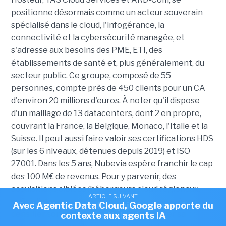
positionne désormais comme un acteur souverain
spécialisé dans le cloud, l'infogérance, la
connectivité et la cybersécurité managée, et
s'adresse aux besoins des PME, ETI, des
établissements de santé et, plus généralement, du
secteur public. Ce groupe, composé de 55
personnes, compte près de 450 clients pour un CA
d'environ 20 millions d'euros. À noter qu'il dispose
d'un maillage de 13 datacenters, dont 2 en propre,
couvrant la France, la Belgique, Monaco, l'Italie et la
Suisse. Il peut aussi faire valoir ses certifications HDS
(sur les 6 niveaux, détenues depuis 2019) et ISO
27001. Dans les 5 ans, Nubevia espère franchir le cap
des 100 M€ de revenus. Pour y parvenir, des
acquisitions ciblées (hébergeurs cloud régionaux,
ARTICLE SUIVANT
ARTICLE SUIVANT
spécialistes en cybersécurité) sont envisagées pour
Avec Agentic Data Cloud, Google apporte du
Trois hébergeurs français fusionnent pour
densifier son maillage territorial, accélérer sa
contexte aux agents IA
créer Nubevia