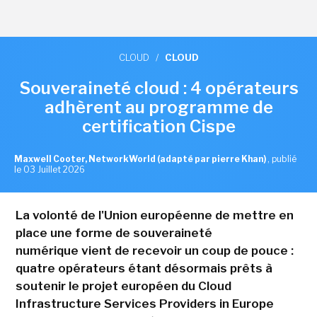
CLOUD
/
CLOUD
Souveraineté cloud : 4 opérateurs
adhèrent au programme de
certification Cispe
Maxwell Cooter, NetworkWorld (adapté par pierre Khan)
,
publié
le 03 Juillet 2026
La volonté de l'Union européenne de mettre en
place une forme de souveraineté
numérique vient de recevoir un coup de pouce :
quatre opérateurs étant désormais prêts à
soutenir le projet européen du Cloud
Infrastructure Services Providers in Europe