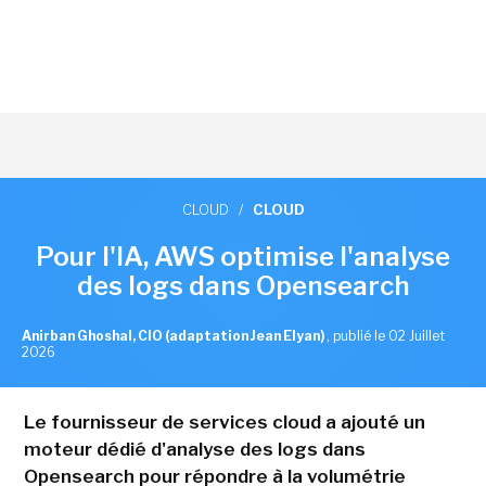
CLOUD
/
CLOUD
Pour l'IA, AWS optimise l'analyse
des logs dans Opensearch
Anirban Ghoshal, CIO (adaptation Jean Elyan)
,
publié le 02 Juillet
2026
Le fournisseur de services cloud a ajouté un
moteur dédié d'analyse des logs dans
Opensearch pour répondre à la volumétrie