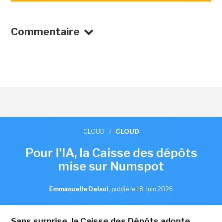
Commentaire
CLOUD
/
CLOUD
Pour l'IA, la Caisse des dépôts
mise sur Numspot
Emmanuelle Delsol
,
publié le 18 Juin 2026
Sans surprise, la Caisse des Dépôts adopte