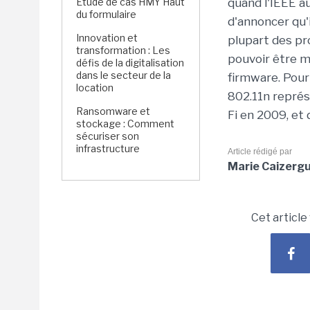
Étude de cas HMY Haut
quand l'IEEE a
du formulaire
d'annoncer qu'i
Innovation et
plupart des pro
transformation : Les
pouvoir être 
défis de la digitalisation
dans le secteur de la
firmware. Pour
location
802.11n représ
Ransomware et
Fi en 2009, et
stockage : Comment
sécuriser son
infrastructure
Article rédigé par
Marie Caizerg
Cet article