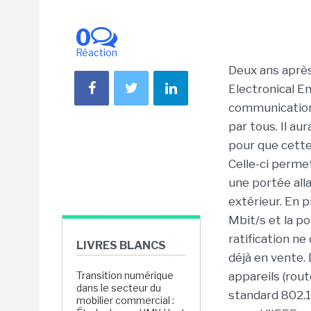
0
Réaction
Deux ans après 
Electronical En
communication s
par tous. Il aur
pour que cette
Celle-ci perme
une portée alla
extérieur. En p
Mbit/s et la p
ratification n
LIVRES BLANCS
déjà en vente. 
Transition numérique
appareils (rout
dans le secteur du
standard 802.11
mobilier commercial :