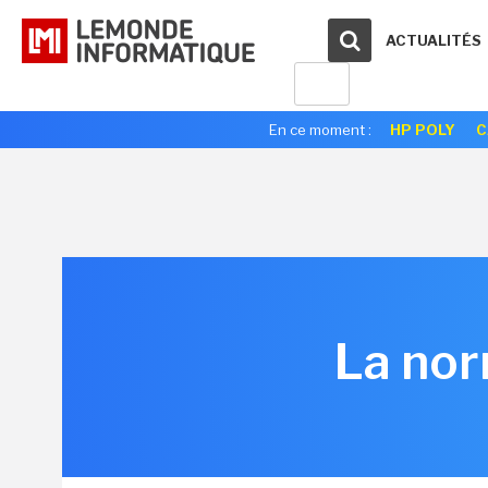
ACTUALITÉS
En ce moment :
HP POLY
C
La nor