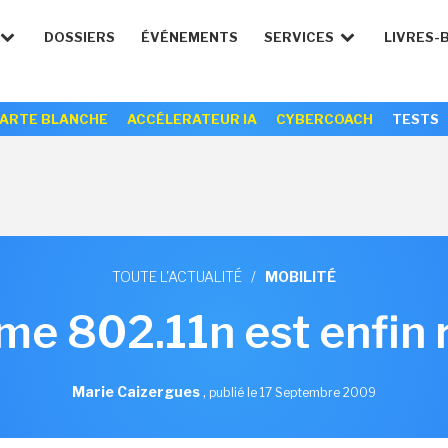
DOSSIERS
ÉVÉNEMENTS
SERVICES
LIVRES-
ARTE BLANCHE
ACCÉLERATEUR IA
CYBERCOACH
TESTS
TOUTE L'ACTUALITÉ
/
MOBILITÉ
me 802.11n est enfin r
Marie Caizergues
,
publié le 17 Septembre 2009