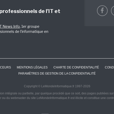
 professionnels de l’IT et
IT News Info
, 1er groupe
sionnels de l'informatique en
CEURS
MENTIONS LÉGALES
CHARTE DE CONFIDENTIALITÉ
COND
PARAMÈTRES DE GESTION DE LA CONFIDENTIALITÉ
Copyright © LeMondeInformatique.fr 1997-2026
on intégrale ou partielle, par quelque procédé que ce soit, des pages publiées sur ce
ur ou du webmaster du site LeMondeInformatique.fr est illicite et constitue une cont