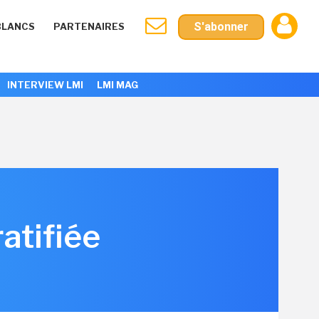
S'abonner
BLANCS
PARTENAIRES
INTERVIEW LMI
LMI MAG
atifiée