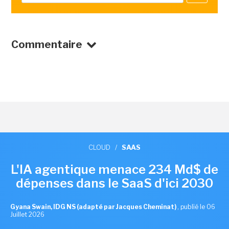
Commentaire
CLOUD
/
SAAS
L'IA agentique menace 234 Md$ de
dépenses dans le SaaS d'ici 2030
Gyana Swain, IDG NS (adapté par Jacques Cheminat)
,
publié le 06
Juillet 2026