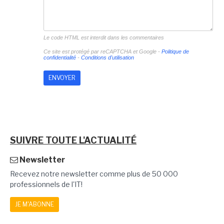
Le code HTML est interdit dans les commentaires
Ce site est protégé par reCAPTCHA et Google -
Politique de
confidentialité
-
Conditions d'utilisation
SUIVRE TOUTE L'ACTUALITÉ
Newsletter
Recevez notre newsletter comme plus de 50 000
professionnels de l'IT!
JE M'ABONNE