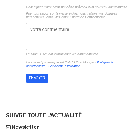
Renseignez votre email pour être prévenu d'un nouveau commentaire
Pour tout savoir sur la manière dont nous traitons vos données
personnelles, consultez notre
Charte de Confidentialité.
Le code HTML est interdit dans les commentaires
Ce site est protégé par reCAPTCHA et Google -
Politique de
confidentialité
-
Conditions d'utilisation
SUIVRE TOUTE L'ACTUALITÉ
Newsletter