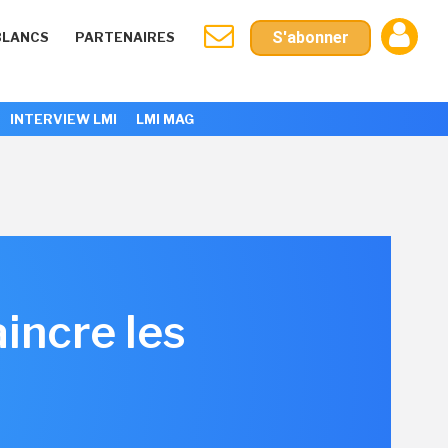
S'abonner
BLANCS
PARTENAIRES
INTERVIEW LMI
LMI MAG
aincre les