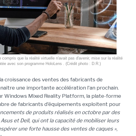
 compris que la réalité virtuelle n'avait pas d'avenir, mise sur la réalité
ée avec son programme HoloLens . (Crédit photo : D.R.)
 la croissance des ventes des fabricants de
nnaître une importante accélération l'an prochain.
r Windows Mixed Reality Platform, la plate-forme
mbre de fabricants d'équipements exploitent pour
ancements de produits réalisés en octobre par des
us et Dell, qui ont la capacité de mobiliser leurs
'espérer une forte hausse des ventes de caques »
,