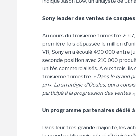
indique Jason Low, un analyste de Cana
Sony leader des ventes de casques
Au cours du troisième trimestre 2017, 
première fois dépassée le million d'un
VR, Sony en a écoulé 490 000 entre jui
seconde position avec 210 000 produit
unités commercialisés. A eux trois, i
troisième trimestre.
« Dans le grand pub
prix. La stratégie d'Oculus, qui a consi
participé à la progression des ventes »
Un programme partenaires dédié à l
Dans leur très grande majorité, les ach
le grand public mais
« la réalité virtu