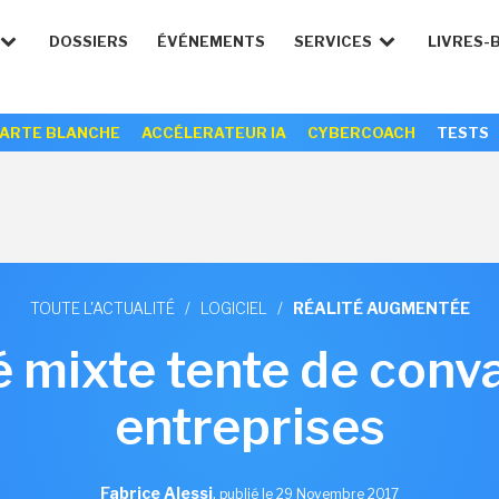
DOSSIERS
ÉVÉNEMENTS
SERVICES
LIVRES-
ARTE BLANCHE
ACCÉLERATEUR IA
CYBERCOACH
TESTS
TOUTE L'ACTUALITÉ
/
LOGICIEL
/
RÉALITÉ AUGMENTÉE
é mixte tente de conv
entreprises
Fabrice Alessi
,
publié le 29 Novembre 2017