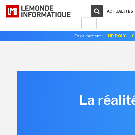
ACTUALITÉS
En ce moment :
HP POLY
C
La réalit