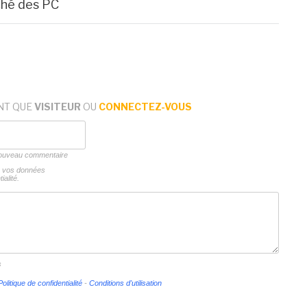
ché des PC
NT QUE
VISITEUR
OU
CONNECTEZ-VOUS
 nouveau commentaire
ns vos données
ialité.
s
Politique de confidentialité
-
Conditions d'utilisation