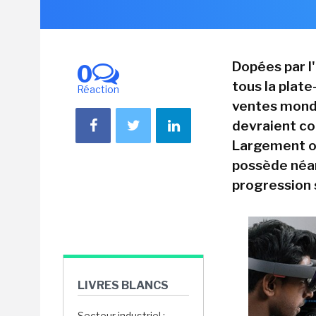
Dopées par l
0
tous la plate
Réaction
ventes mondi
devraient co
Largement or
possède néan
progression 
LIVRES BLANCS
Secteur industriel :