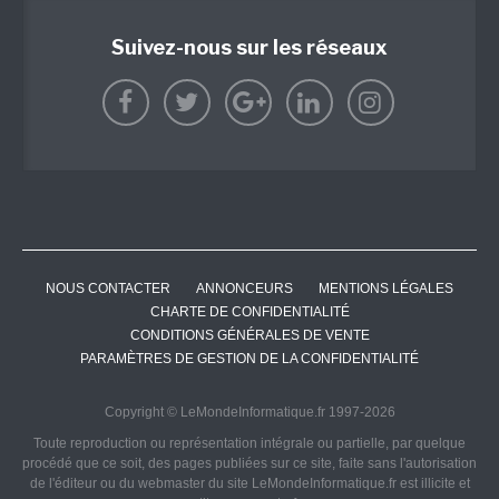
Suivez-nous sur les réseaux
NOUS CONTACTER
ANNONCEURS
MENTIONS LÉGALES
CHARTE DE CONFIDENTIALITÉ
CONDITIONS GÉNÉRALES DE VENTE
PARAMÈTRES DE GESTION DE LA CONFIDENTIALITÉ
Copyright © LeMondeInformatique.fr 1997-2026
Toute reproduction ou représentation intégrale ou partielle, par quelque
procédé que ce soit, des pages publiées sur ce site, faite sans l'autorisation
de l'éditeur ou du webmaster du site LeMondeInformatique.fr est illicite et