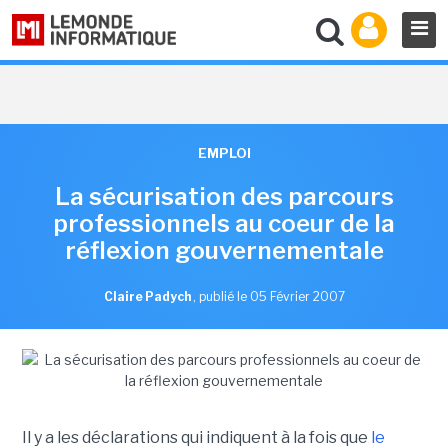
EMPLOI
La sécurisation des parcours
professionnels au coeur de la
réflexion gouvernementale
Claire Padych
,
publié le 05 Février 2007
Il y a les déclarations qui indiquent à la fois que
le