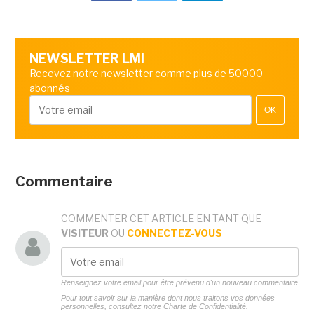
NEWSLETTER LMI
Recevez notre newsletter comme plus de 50000
abonnés
OK
Commentaire
COMMENTER CET ARTICLE EN TANT QUE
VISITEUR
OU
CONNECTEZ-VOUS
Renseignez votre email pour être prévenu d'un nouveau commentaire
Pour tout savoir sur la manière dont nous traitons vos données
personnelles, consultez notre
Charte de Confidentialité.