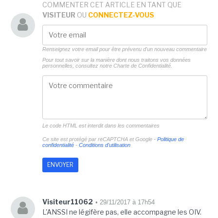
COMMENTER CET ARTICLE EN TANT QUE
VISITEUR
OU
CONNECTEZ-VOUS
Renseignez votre email pour être prévenu d'un nouveau commentaire
Pour tout savoir sur la manière dont nous traitons vos données
personnelles, consultez notre
Charte de Confidentialité.
Le code HTML est interdit dans les commentaires
Ce site est protégé par reCAPTCHA et Google -
Politique de
confidentialité
-
Conditions d'utilisation
Visiteur11062
• 29/11/2017 à 17h54
L'ANSSI ne légifère pas, elle accompagne les OIV.