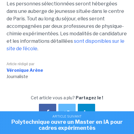
Les personnes sélectionnées seront hébergées
dans une auberge de jeunesse située dans le centre
de Paris. Tout au long du séjour, elles seront
accompagnées par deux professeures de physique-
chimie expérimentées. Les modalités de candidature
et les informations détaillées
sont disponibles sur le
site de l’école
.
Article rédigé par
Véronique Arène
Journaliste
Cet article vous a plu?
Partagez le !
ARTICLE SUIVANT
ARTICLE SUIVANT
Polytechnique ouvre un Master en IA pour
L'ESPCI Paris-PSL s'ouvre aux lycéennes
cadres expérimentés
scientifiques