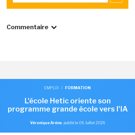
Commentaire
EMPLOI
/
FORMATION
L'école Hetic oriente son
programme grande école vers l'IA
Véronique Arène
,
publié le 06 Juillet 2026