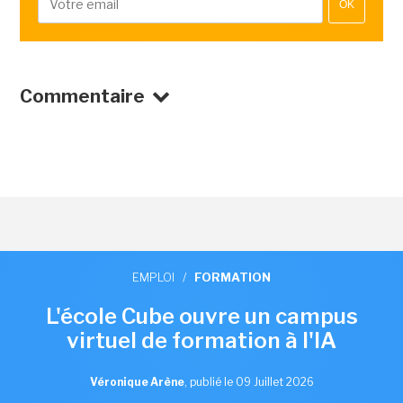
OK
Commentaire
EMPLOI
/
FORMATION
L'école Cube ouvre un campus
virtuel de formation à l'IA
Véronique Arène
,
publié le 09 Juillet 2026