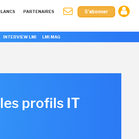
S'abonner
BLANCS
PARTENAIRES
INTERVIEW LMI
LMI MAG
es profils IT