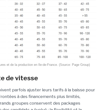
ures et de la production en Ile-de-France. (Source: Page Group)
te de vitesse
ent parfois ajuster leurs tarifs à la baisse pour
frontées à des financements plus limités,
es grands groupes conservent des packages
des candidats a évolué : la flexibilité et la