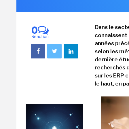
Dans le secte
0
connaissent 
Réaction
années précé
selon les mét
dernière étu
recherchés da
sur les ERP 
le haut, en p