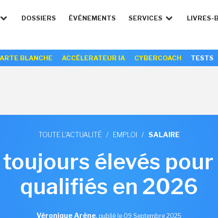
DOSSIERS
ÉVÉNEMENTS
SERVICES
LIVRES-
ARTE BLANCHE
ACCÉLERATEUR IA
CYBERCOACH
TESTS
TOUTE L'ACTUALITÉ
/
EMPLOI
/
SALAIRE
 toujours élevés pour l
qualifiés en 2026
Véronique Arène
,
publié le 09 Septembre 2025