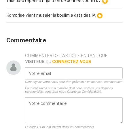
Tabsdata repense l'injection de données pour l'IA
Komprise vient museler la boulimie data des IA
Commentaire
COMMENTER CET ARTICLE EN TANT QUE
VISITEUR
OU
CONNECTEZ-VOUS
Renseignez votre email pour être prévenu d'un nouveau commentaire
Pour tout savoir sur la manière dont nous traitons vos données
personnelles, consultez notre
Charte de Confidentialité.
Le code HTML est interdit dans les commentaires