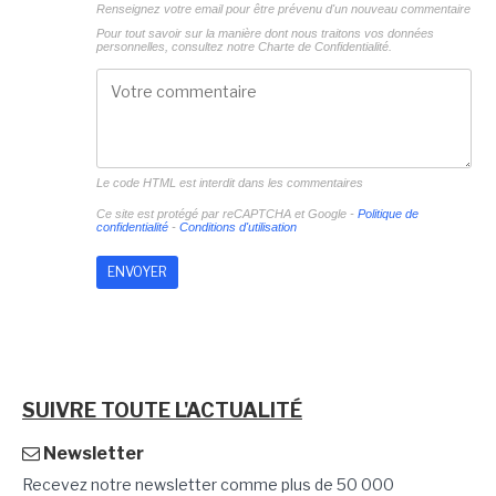
Renseignez votre email pour être prévenu d'un nouveau commentaire
Pour tout savoir sur la manière dont nous traitons vos données
personnelles, consultez notre
Charte de Confidentialité.
Le code HTML est interdit dans les commentaires
Ce site est protégé par reCAPTCHA et Google -
Politique de
confidentialité
-
Conditions d'utilisation
SUIVRE TOUTE L'ACTUALITÉ
Newsletter
Recevez notre newsletter comme plus de 50 000