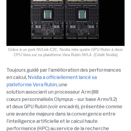
Grâce à un pont NVLink-C2C, Nvidia relie quatre GPU Rubin à deux
CPU Vera sur sa plateforme Vera Rubin NVL4. (Crédit Nvidia)
Toujours guidé par l'amélioration des performances
en calcul,
Nvidia a officiellement lancé sa
plateforme
Vera Rubin
, une
solution associant un processeur Arm (88
cœurs personnalisés Olympus – sur base Armv9.2)
et deux GPU Rubin (voir encadré), présentée comme
une avancée majeure dans la convergence entre
l’intelligence artificielle et le calcul haute
performance (HPC) au service de la recherche