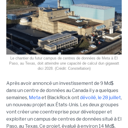
Le chantier du futur campus de centres de données de Meta à El
Paso, au Texas, doit atteindre une capacité de calcul dun gigawatt
dici 2028. (Crédit: Constellation)
Après avoir annoncé un investissement de 9 Md$
dans un centre de données au Canada il y a quelques
semaines,
Meta
et BlackRock ont
dévoilé, le 28 juillet
,
un nouveau projet aux États-Unis. Les deux groupes
vont créer une coentreprise pour développer et
exploiter un campus de centres de données situé à El
Paso, au Texas. Ce projet, évalué à environ 14 Md$,