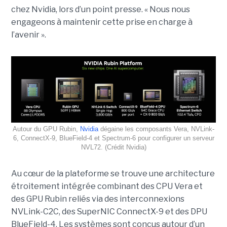
chez Nvidia, lors d’un point presse. « Nous nous
engageons à maintenir cette prise en charge à
l’avenir ».
Autour du GPU Rubin,
Nvidia
dégaine les composants Vera, NVLink-
6, ConnectX-9, BlueField-4 et Spectrum-6 pour configurer un serveur
NVL72. (Crédit Nvidia)
Au cœur de la plateforme se trouve une architecture
étroitement intégrée combinant des CPU Vera et
des GPU Rubin reliés via des interconnexions
NVLink-C2C, des SuperNIC ConnectX-9 et des DPU
BlueField-4. Les systèmes sont conçus autour d’un