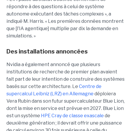
répondre à des questions à celui de système
autonome exécutant des tâches complexes », a
indiqué M. Harris. « Les premières données montrent
que [l’IA agentique] multiplie par dix la demande en
simulations. »
Des installations annoncées
Nvidia a également annoncé que plusieurs
institutions de recherche de premier plan avaient
fait part de leur intention de construire des systèmes
basés sur cette architecture. Le
Centre de
supercalcul Leibniz (LRZ) en Allemagne
déploiera
Vera Rubin dans son futur supercalculateur Blue Lion,
dont la mise en service est prévue en 2027.
Blue Lion
est un système
HPE Cray de classe exascale
de
deuxième génération ; il devrait offrir une puissance
de calcul environ 30 fois supérieure à celle du