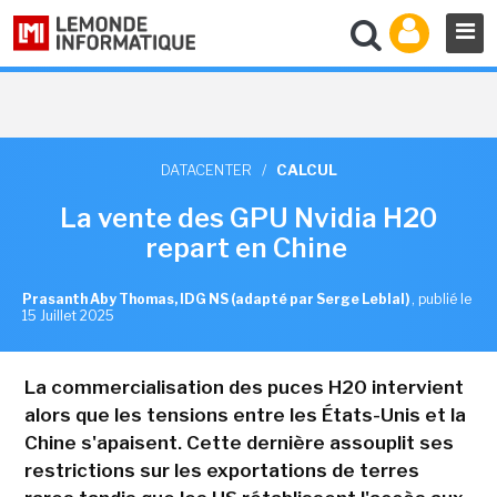
DATACENTER
/
CALCUL
La vente des GPU Nvidia H20
repart en Chine
Prasanth Aby Thomas, IDG NS (adapté par Serge Leblal)
,
publié le
15 Juillet 2025
La commercialisation des puces H20 intervient
alors que les tensions entre les États-Unis et la
Chine s'apaisent. Cette dernière assouplit ses
restrictions sur les exportations de terres