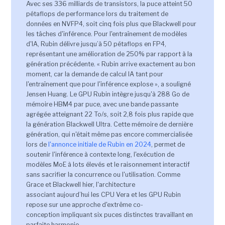
Avec ses 336 milliards de transistors, la puce atteint 50
pétaflops de performance lors du traitement de
données en NVFP4, soit cinq fois plus que Blackwell pour
les tâches d'inférence. Pour l'entraînement de modèles
d'IA, Rubin délivre jusqu’à 50 pétaflops en FP4,
représentant une amélioration de 250% par rapport à la
génération précédente. « Rubin arrive exactement au bon
moment, car la demande de calcul IA tant pour
l'entraînement que pour l'inférence explose », a souligné
Jensen Huang. Le GPU Rubin intègre jusqu'à 288 Go de
mémoire HBM4 par puce, avec une bande passante
agrégée atteignant 22 To/s, soit 2,8 fois plus rapide que
la génération Blackwell Ultra. Cette mémoire de dernière
génération, qui n'était même pas encore commercialisée
lors de
l'annonce initiale de Rubin en 2024
, permet de
soutenir l'inférence à contexte long, l'exécution de
modèles MoE à lots élevés et le raisonnement interactif
sans sacrifier la concurrence ou l'utilisation. Comme
Grace et Blackwell hier, l'architecture
associant aujourd’hui les CPU Vera et les GPU Rubin
repose sur une approche d'extrême co-
conception impliquant six puces distinctes travaillant en
parfaite harmonie.