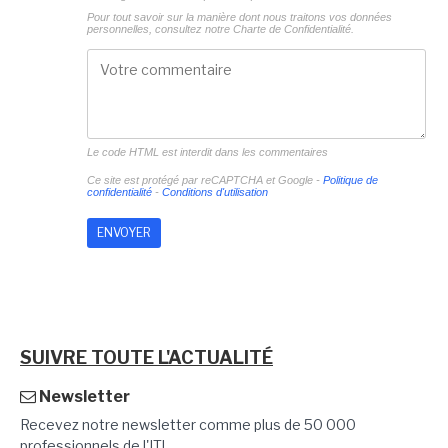
Pour tout savoir sur la manière dont nous traitons vos données
personnelles, consultez notre
Charte de Confidentialité.
Le code HTML est interdit dans les commentaires
Ce site est protégé par reCAPTCHA et Google -
Politique de
confidentialité
-
Conditions d'utilisation
SUIVRE TOUTE L'ACTUALITÉ
Newsletter
Recevez notre newsletter comme plus de 50 000
professionnels de l'IT!