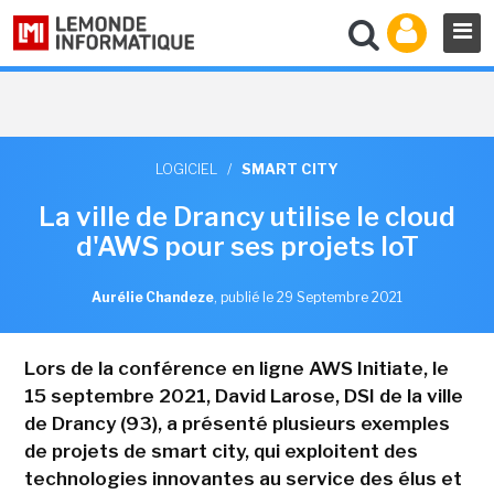
LOGICIEL
/
SMART CITY
La ville de Drancy utilise le cloud
d'AWS pour ses projets IoT
Aurélie Chandeze
,
publié le 29 Septembre 2021
Lors de la conférence en ligne AWS Initiate, le
15 septembre 2021, David Larose, DSI de la ville
de Drancy (93), a présenté plusieurs exemples
de projets de smart city, qui exploitent des
technologies innovantes au service des élus et