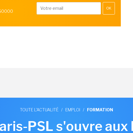
OK
 50000
TOUTE L'ACTUALITÉ
/
EMPLOI
/
FORMATION
aris-PSL s'ouvre aux