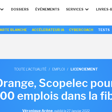
DOSSIERS
ÉVÉNEMENTS
SERVICES
LIVRES-
ARTE BLANCHE
ACCÉLERATEUR IA
CYBERCOACH
TESTS
TOUTE L'ACTUALITÉ
/
EMPLOI
/
LICENCIEMENT
Orange, Scopelec pour
00 emplois dans la fi
Véronique Arène
,
publié le 27 Janvier 2022