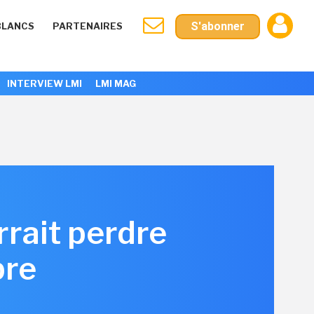
S'abonner
BLANCS
PARTENAIRES
INTERVIEW LMI
LMI MAG
rait perdre
bre