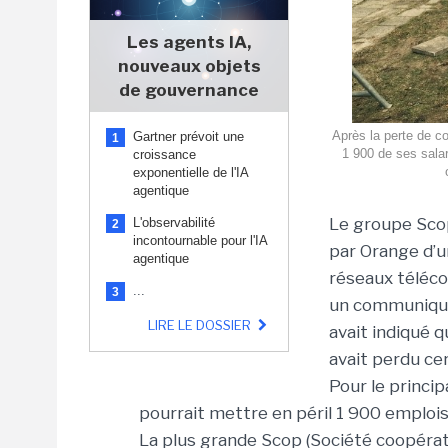
Les agents IA,
nouveaux objets
de gouvernance
Après la perte de c
Gartner prévoit une
1
1 900 de ses salar
croissance
exponentielle de l'IA
agentique
Le groupe Sco
L'observabilité
2
incontournable pour l'IA
par Orange d’u
agentique
réseaux téléco
...
3
un communiqué 
LIRE LE DOSSIER
avait indiqué 
avait perdu ce
Pour le princi
pourrait mettre en péril 1 900 emplois
La plus grande Scop (Société coopérat