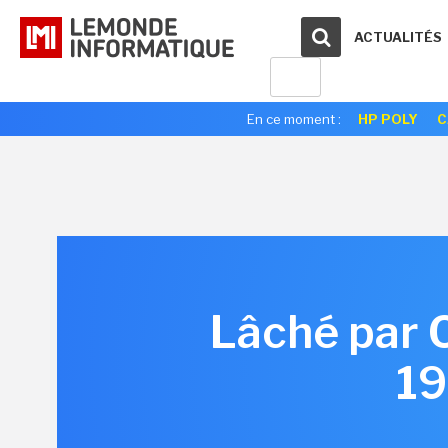
ACTUALITÉS
En ce moment :
HP POLY
C
Lâché par 
19