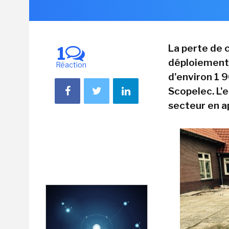
La perte de 
1
déploiement d
Réaction
d'environ 1 
Scopelec. L'e
secteur en a