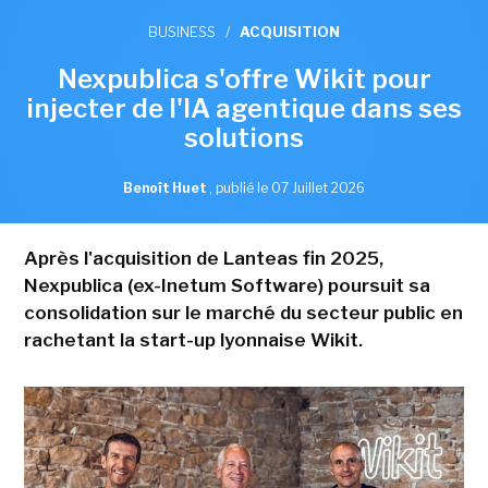
BUSINESS
/
ACQUISITION
Nexpublica s'offre Wikit pour
injecter de l'IA agentique dans ses
solutions
Benoît Huet
,
publié le 07 Juillet 2026
Après l'acquisition de Lanteas fin 2025,
Nexpublica (ex-Inetum Software) poursuit sa
consolidation sur le marché du secteur public en
rachetant la start-up lyonnaise Wikit.