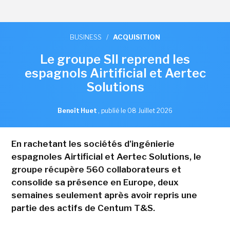
BUSINESS
/
ACQUISITION
Le groupe SII reprend les
espagnols Airtificial et Aertec
Solutions
Benoît Huet
,
publié le 08 Juillet 2026
En rachetant les sociétés d'ingénierie
espagnoles Airtificial et Aertec Solutions, le
groupe récupère 560 collaborateurs et
consolide sa présence en Europe, deux
semaines seulement après avoir repris une
partie des actifs de Centum T&S.