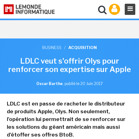
BUSINESS
/
ACQUISITION
LDLC veut s'offrir Olys pour
renforcer son expertise sur Apple
Oscar Barthe
,
publié le 20 Juin 2017
LDLC est en passe de racheter le distributeur
de produits Apple, Olys. Non seulement,
l'opération lui permettrait de se renforcer sur
les solutions du géant américain mais aussi
d'étoffer ses offres BtoB.