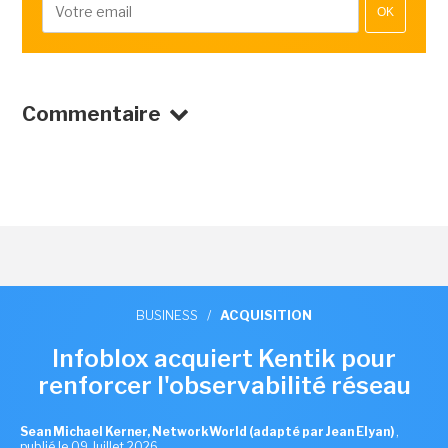
OK
Commentaire
BUSINESS
/
ACQUISITION
Infoblox acquiert Kentik pour
renforcer l'observabilité réseau
Sean Michael Kerner, NetworkWorld (adapté par Jean Elyan)
,
publié le 09 Juillet 2026