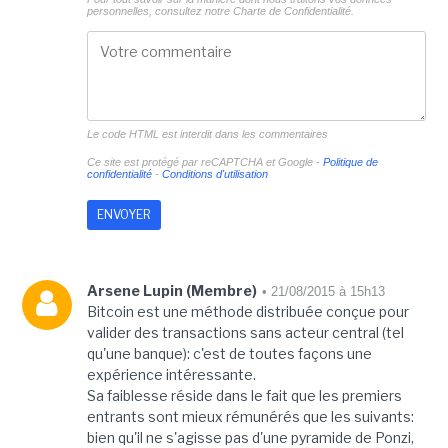
personnelles, consultez notre
Charte de Confidentialité.
Le code HTML est interdit dans les commentaires
Ce site est protégé par reCAPTCHA et Google -
Politique de
confidentialité
-
Conditions d'utilisation
Arsene Lupin (Membre)
• 21/08/2015 à 15h13
Bitcoin est une méthode distribuée conçue pour
valider des transactions sans acteur central (tel
qu'une banque): c'est de toutes façons une
expérience intéressante.
Sa faiblesse réside dans le fait que les premiers
entrants sont mieux rémunérés que les suivants:
bien qu'il ne s'agisse pas d'une pyramide de Ponzi,