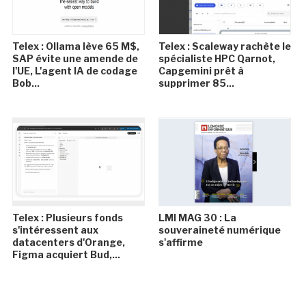
Telex : Ollama lève 65 M$,
Telex : Scaleway rachète le
SAP évite une amende de
spécialiste HPC Qarnot,
l'UE, L'agent IA de codage
Capgemini prêt à
Bob...
supprimer 85...
Telex : Plusieurs fonds
LMI MAG 30 : La
s'intéressent aux
souveraineté numérique
datacenters d'Orange,
s'affirme
Figma acquiert Bud,...