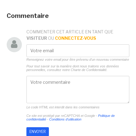
Commentaire
COMMENTER CET ARTICLE EN TANT QUE
VISITEUR
OU
CONNECTEZ-VOUS
Renseignez votre email pour être prévenu d'un nouveau commentaire
Pour tout savoir sur la manière dont nous traitons vos données
personnelles, consultez notre
Charte de Confidentialité.
Le code HTML est interdit dans les commentaires
Ce site est protégé par reCAPTCHA et Google -
Politique de
confidentialité
-
Conditions d'utilisation