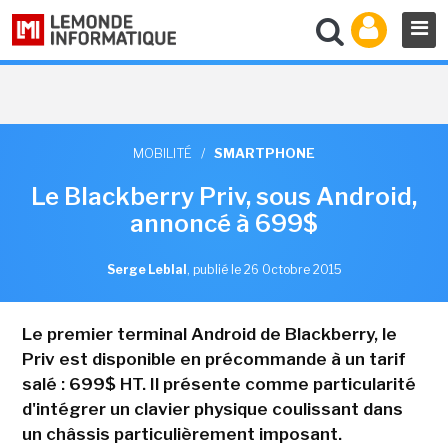
MOBILITÉ
/
SMARTPHONE
Le Blackberry Priv, sous Android,
annoncé à 699$
Serge Leblal
,
publié le 26 Octobre 2015
Le premier terminal Android de Blackberry, le
Priv est disponible en précommande à un tarif
salé : 699$ HT. Il présente comme particularité
d'intégrer un clavier physique coulissant dans
un châssis particulièrement imposant.