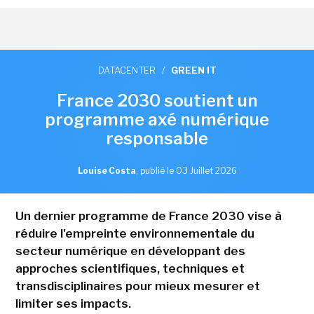
DATACENTER
/
GREEN IT
France 2030 soutient un
programme axé numérique
responsable
Louise Costa
,
publié le 03 Juillet 2026
Un dernier programme de France 2030 vise à
réduire l'empreinte environnementale du
secteur numérique en développant des
approches scientifiques, techniques et
transdisciplinaires pour mieux mesurer et
limiter ses impacts.