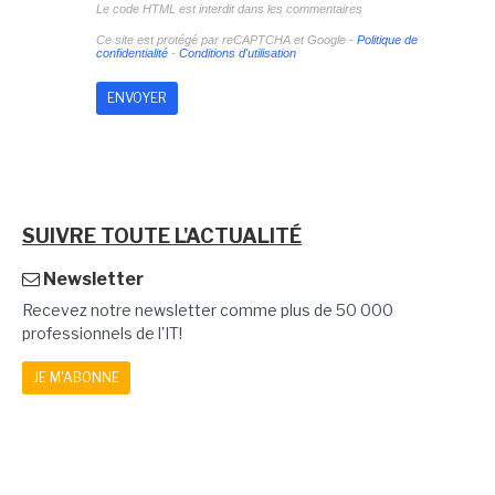
Le code HTML est interdit dans les commentaires
Ce site est protégé par reCAPTCHA et Google -
Politique de
confidentialité
-
Conditions d'utilisation
SUIVRE TOUTE L'ACTUALITÉ
Newsletter
Recevez notre newsletter comme plus de 50 000
professionnels de l'IT!
JE M'ABONNE