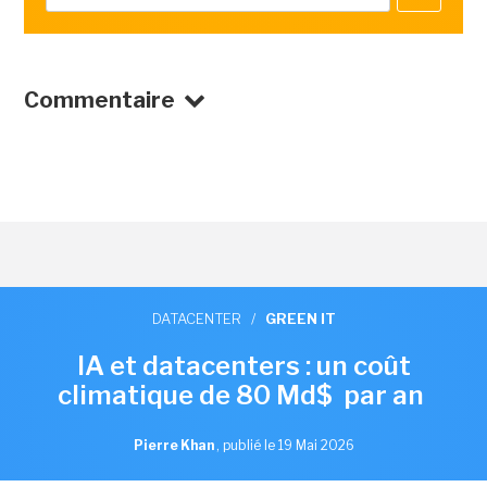
Commentaire
DATACENTER
/
GREEN IT
IA et datacenters : un coût
climatique de 80 Md$ par an
Pierre Khan
,
publié le 19 Mai 2026