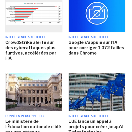
INTELLIGENCE ARTIFICIELLE
INTELLIGENCE ARTIFICIELLE
CrowdStrike alerte sur
Google s'appuie sur l'IA
des cyberattaques plus
pour corriger 1 072 failles
furtives, accélérées par
dans Chrome
l'IA
DONNÉES PERSONNELLES
INTELLIGENCE ARTIFICIELLE
Le ministère de
L'UE lance un appel à
l'Éducation nationale ciblé
projets pour créer jusqu'à
par une attaque
7 gigafactories