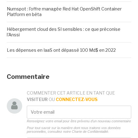
Numspot : l'offre managée Red Hat OpenShift Container
Platform en bêta
Hébergement cloud des SI sensibles : ce que préconise
l'Anssi
Les dépenses en IaaS ont dépassé 100 Md$ en 2022
Commentaire
COMMENTER CET ARTICLE EN TANT QUE
VISITEUR
OU
CONNECTEZ-VOUS
Renseignez votre email pour être prévenu d'un nouveau commentaire
Pour tout savoir sur la manière dont nous traitons vos données
personnelles, consultez notre
Charte de Confidentialité.