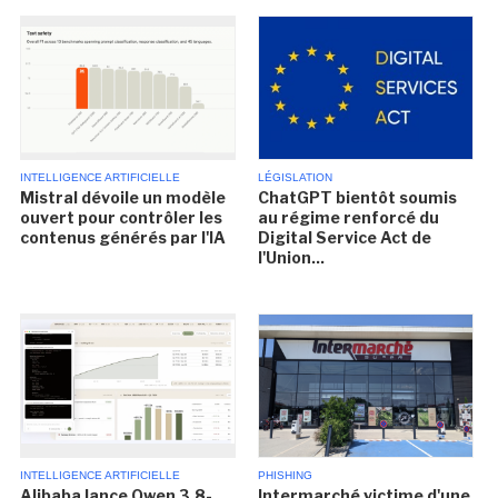
INTELLIGENCE ARTIFICIELLE
LÉGISLATION
Mistral dévoile un modèle
ChatGPT bientôt soumis
ouvert pour contrôler les
au régime renforcé du
contenus générés par l'IA
Digital Service Act de
l'Union...
INTELLIGENCE ARTIFICIELLE
PHISHING
Alibaba lance Qwen 3.8-
Intermarché victime d'une