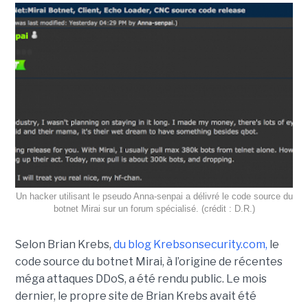
Un hacker utilisant le pseudo Anna-senpai a délivré le code source du
botnet Mirai sur un forum spécialisé. (crédit : D.R.)
Selon Brian Krebs,
du blog Krebsonsecurity.com,
le
code source du botnet Mirai, à l’origine de récentes
méga attaques DDoS, a été rendu public. Le mois
dernier, le propre site de Brian Krebs avait été