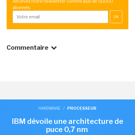
Recevez notre newsletter comme plus de 50000
abonnés
OK
Commentaire
HARDWARE
/
PROCESSEUR
IBM dévoile une architecture de
puce 0,7 nm