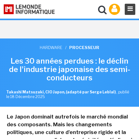
HARDWARE
/
PROCESSEUR
Les 30 années perdues : le déclin
de l'industrie japonaise des semi-
conducteurs
Takashi Matsuzaki, CIO Japon, (adapté par Serge Leblal)
,
publié
le 18 Décembre 2025
Le Japon dominait autrefois le marché mondial
des composants. Mais les changements
politiques, une culture d'entreprise rigide et la