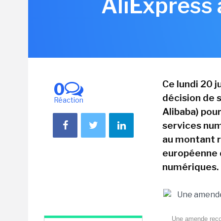
AliExpress 
Ce lundi 20 
0
décision de s
Réaction
Alibaba) pou
services num
au montant re
européenne d
numériques.
Une amende record