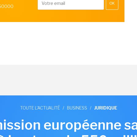
OK
 50000
TOUTE L'ACTUALITÉ
/
BUSINESS
/
JURIDIQUE
ssion européenne s