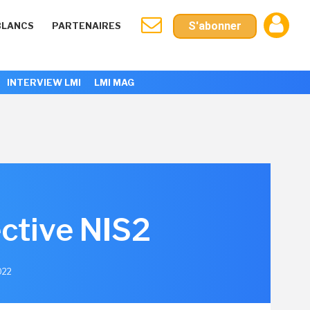
S'abonner
BLANCS
PARTENAIRES
INTERVIEW LMI
LMI MAG
ective NIS2
022