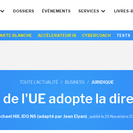
DOSSIERS
ÉVÉNEMENTS
SERVICES
LIVRES-
ARTE BLANCHE
ACCÉLERATEUR IA
CYBERCOACH
TESTS
TOUTE L'ACTUALITÉ
/
BUSINESS
/
JURIDIQUE
 de l'UE adopte la dir
chael Hill, IDG NS (adapté par Jean Elyan)
,
publié le 29 Novembre 2