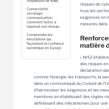
l'expansion de Kiabi
risques de cyb
Connectivité,
tous les secteu
stockage,
exigences en m
communication :
comment Setec a
mesures dans 
repensé son réseau
Comprendre les
Renforcer
innovations qui
façonnent la confiance
matière d
numérique en Europe
« NIS2 établir
des risques en
déclaration dan
comme l'énergie, les transports, la san
dans un communiqué du Conseil de l'UE.
d’harmoniser les exigences et les mes
membres en établissant des règles mi
définissant des mécanismes pour une c