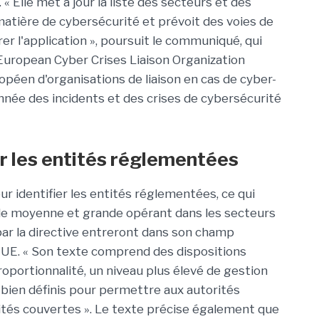
 Elle met à jour la liste des secteurs et des
matière de cybersécurité et prévoit des voies de
er l'application », poursuit le communiqué, qui
European Cyber Crises Liaison Organization
éen d'organisations de liaison en cas de cyber-
nnée des incidents et des crises de cybersécurité
er les entités réglementées
our identifier les entités réglementées, ce qui
aille moyenne et grande opérant dans les secteurs
par la directive entreront dans son champ
e l'UE. « Son texte comprend des dispositions
roportionnalité, un niveau plus élevé de gestion
é bien définis pour permettre aux autorités
ités couvertes ». Le texte précise également que