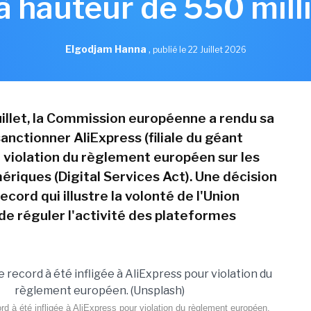
à hauteur de 550 mill
Elgodjam Hanna
,
publié le 22 Juillet 2026
juillet, la Commission européenne a rendu sa
anctionner AliExpress (filiale du géant
r violation du règlement européen sur les
ériques (Digital Services Act). Une décision
cord qui illustre la volonté de l'Union
e réguler l'activité des plateformes
 à été infligée à AliExpress pour violation du règlement européen.