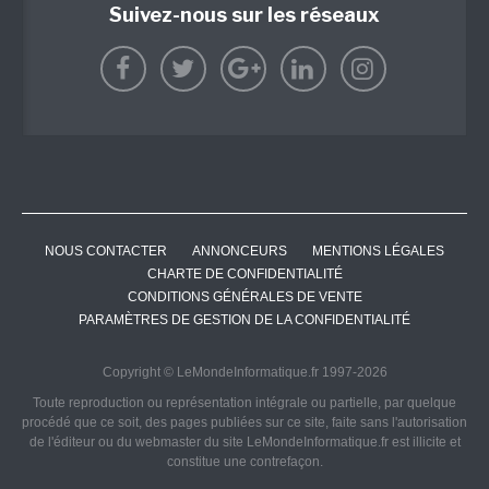
Suivez-nous sur les réseaux
NOUS CONTACTER
ANNONCEURS
MENTIONS LÉGALES
CHARTE DE CONFIDENTIALITÉ
CONDITIONS GÉNÉRALES DE VENTE
PARAMÈTRES DE GESTION DE LA CONFIDENTIALITÉ
Copyright © LeMondeInformatique.fr 1997-2026
Toute reproduction ou représentation intégrale ou partielle, par quelque
procédé que ce soit, des pages publiées sur ce site, faite sans l'autorisation
de l'éditeur ou du webmaster du site LeMondeInformatique.fr est illicite et
constitue une contrefaçon.