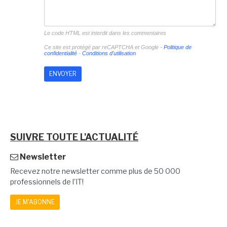
Le code HTML est interdit dans les commentaires
Ce site est protégé par reCAPTCHA et Google -
Politique de
confidentialité
-
Conditions d'utilisation
SUIVRE TOUTE L'ACTUALITÉ
Newsletter
Recevez notre newsletter comme plus de 50 000
professionnels de l'IT!
JE M'ABONNE