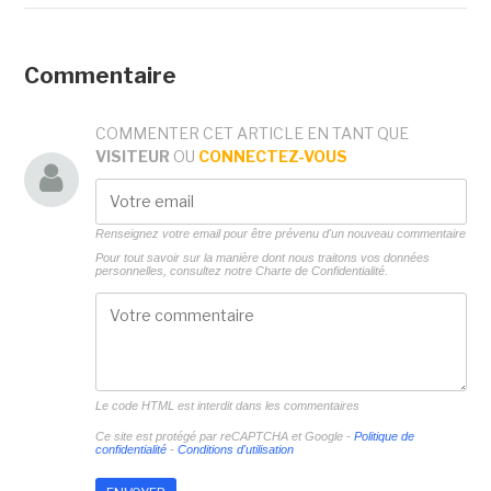
Commentaire
COMMENTER CET ARTICLE EN TANT QUE
VISITEUR
OU
CONNECTEZ-VOUS
Renseignez votre email pour être prévenu d'un nouveau commentaire
Pour tout savoir sur la manière dont nous traitons vos données
personnelles, consultez notre
Charte de Confidentialité.
Le code HTML est interdit dans les commentaires
Ce site est protégé par reCAPTCHA et Google -
Politique de
confidentialité
-
Conditions d'utilisation