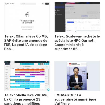
Telex : Ollama lève 65 M$,
Telex : Scaleway rachète le
SAP évite une amende de
spécialiste HPC Qarnot,
l'UE, L'agent IA de codage
Capgemini prêt à
Bob...
supprimer 85...
Telex : Skello lève 200 M€,
LMI MAG 30 : La
La Cnil a prononcé 23
souveraineté numérique
sanctions simplifiées
s'affirme