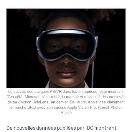
Le succès des casques AR/VR dans les entreprises reste incertain.
D'un côté, Microsoft s'est retiré du marché et a licencié des employés
de sa division HoloLens l'an dernier. De l'autre, Apple vise clairement
le marché BtoB avec son casque Apple Vision Pro. (Crédit Photo :
Apple)
De nouvelles données publiées par IDC montrent