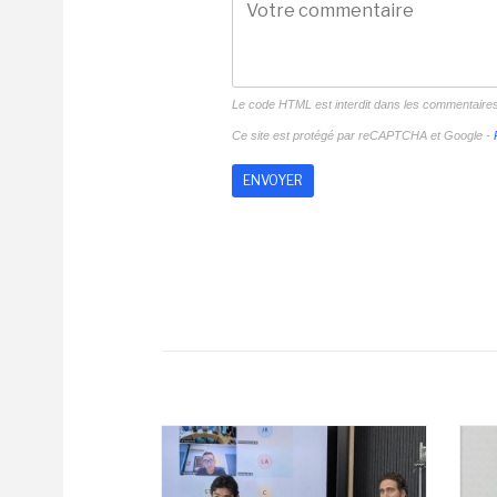
Le code HTML est interdit dans les commentaire
Ce site est protégé par reCAPTCHA et Google -