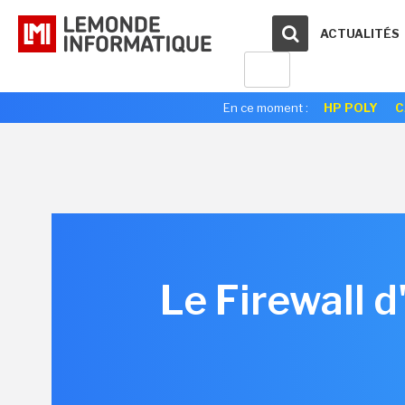
ACTUALITÉS
En ce moment :
HP POLY
C
Le Firewall 