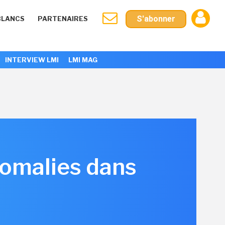
S'abonner
BLANCS
PARTENAIRES
INTERVIEW LMI
LMI MAG
nomalies dans