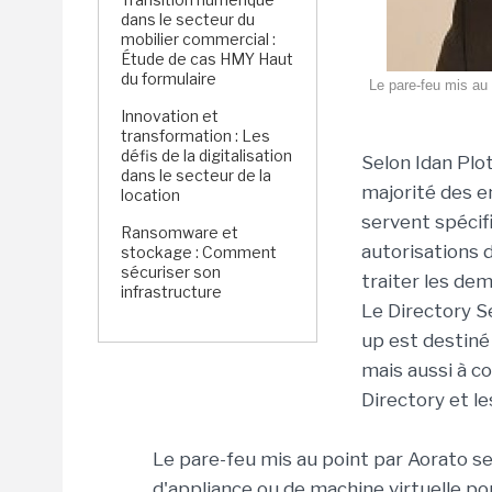
dans le secteur du
mobilier commercial :
Étude de cas HMY Haut
du formulaire
Le pare-feu mis au 
Innovation et
transformation : Les
défis de la digitalisation
Selon Idan Plot
dans le secteur de la
majorité des en
location
servent spécif
Ransomware et
autorisations
stockage : Comment
sécuriser son
traiter les de
infrastructure
Le Directory Se
up est destiné
mais aussi à co
Directory et le
Le pare-feu mis au point par Aorato ser
d'appliance ou de machine virtuelle po