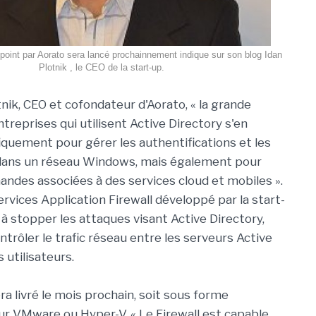
point par Aorato sera lancé prochainnement indique sur son blog Idan
Plotnik , le CEO de la start-up.
nik, CEO et cofondateur d'Aorato, « la grande
treprises qui utilisent Active Directory s'en
iquement pour gérer les authentifications et les
 dans un réseau Windows, mais également pour
mandes associées à des services cloud et mobiles ».
rvices Application Firewall développé par la start-
 à stopper les attaques visant Active Directory,
ntrôler le trafic réseau entre les serveurs Active
s utilisateurs.
a livré le mois prochain, soit sous forme
ur VMware ou Hyper-V. « Le Firewall est capable