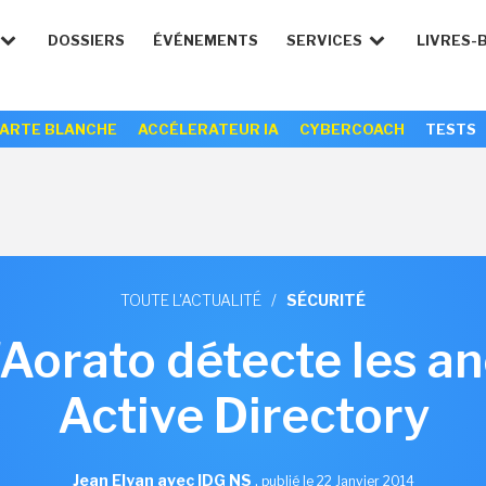
DOSSIERS
ÉVÉNEMENTS
SERVICES
LIVRES-
ARTE BLANCHE
ACCÉLERATEUR IA
CYBERCOACH
TESTS
TOUTE L'ACTUALITÉ
/
SÉCURITÉ
d'Aorato détecte les a
Active Directory
Jean Elyan avec IDG NS
,
publié le 22 Janvier 2014