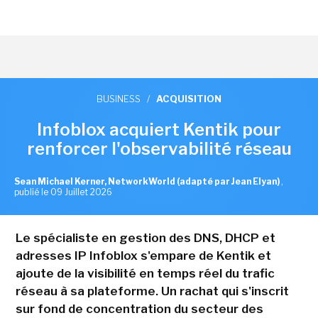
BUSINESS
/
ACQUISITION
Infoblox acquiert Kentik pour
renforcer l'observabilité réseau
Sean Michael Kerner, NetworkWorld (adapté par Jean Elyan)
,
publié le 09 Juillet 2026
Le spécialiste en gestion des DNS, DHCP et
adresses IP Infoblox s'empare de Kentik et
ajoute de la visibilité en temps réel du trafic
réseau à sa plateforme. Un rachat qui s'inscrit
sur fond de concentration du secteur des