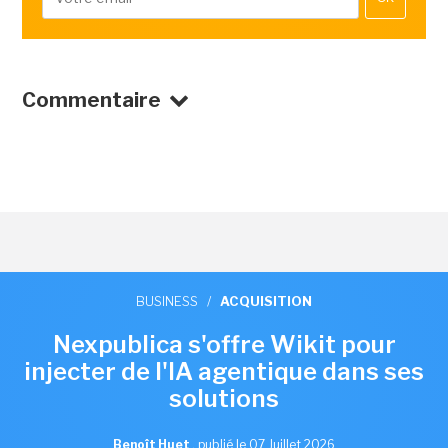
Commentaire
BUSINESS
/
ACQUISITION
Nexpublica s'offre Wikit pour
injecter de l'IA agentique dans ses
solutions
Benoît Huet
,
publié le 07 Juillet 2026