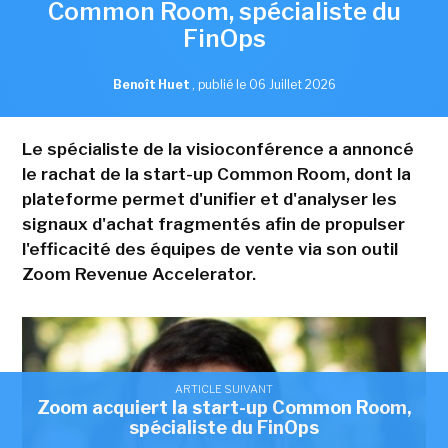
Common Room, spécialiste du
FinOps
Benoît Huet
,
publié le 06 Juillet 2026
Le spécialiste de la visioconférence a annoncé
le rachat de la start-up Common Room, dont la
plateforme permet d'unifier et d'analyser les
signaux d'achat fragmentés afin de propulser
l'efficacité des équipes de vente via son outil
Zoom Revenue Accelerator.
ARTICLE SUIVANT
Zoom acquiert la start-up Common Room,
spécialiste du FinOps