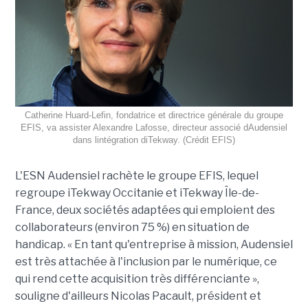
Catherine Huard-Lefin, fondatrice et directrice générale du groupe
EFIS, va assister Alexandre Lafosse, directeur associé dAudensiel
dans lintégration diTekway. (Crédit EFIS)
L'ESN Audensiel rachète le groupe EFIS, lequel
regroupe iTekway Occitanie et iTekway Île-de-
France, deux sociétés adaptées qui emploient des
collaborateurs (environ 75 %) en situation de
handicap. « En tant qu'entreprise à mission, Audensiel
est très attachée à l'inclusion par le numérique, ce
qui rend cette acquisition très différenciante »,
souligne d'ailleurs Nicolas Pacault, président et