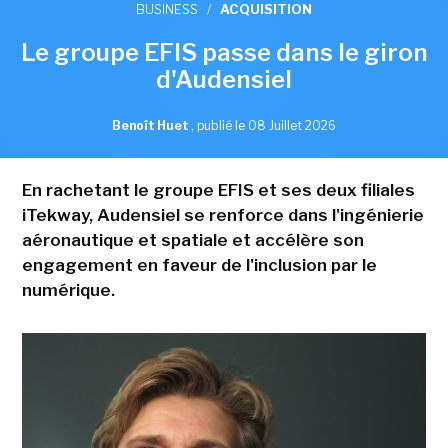
BUSINESS
/
ACQUISITION
Le groupe EFIS passe dans le giron
d'Audensiel
Benoît Huet
,
publié le 08 Juillet 2026
En rachetant le groupe EFIS et ses deux filiales
iTekway, Audensiel se renforce dans l'ingénierie
aéronautique et spatiale et accélère son
engagement en faveur de l'inclusion par le
numérique.