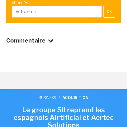
abonnés
OK
Commentaire
BUSINESS
/
ACQUISITION
Le groupe SII reprend les
espagnols Airtificial et Aertec
Solutions