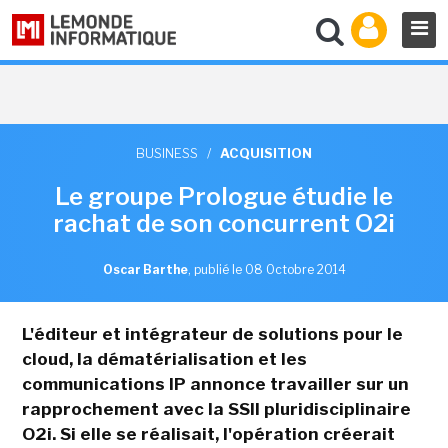
BUSINESS
/
ACQUISITION
Le groupe Prologue étudie le
rachat de son concurrent O2i
Oscar Barthe
,
publié le 08 Octobre 2014
L'éditeur et intégrateur de solutions pour le
cloud, la dématérialisation et les
communications IP annonce travailler sur un
rapprochement avec la SSII pluridisciplinaire
O2i. Si elle se réalisait, l'opération créerait