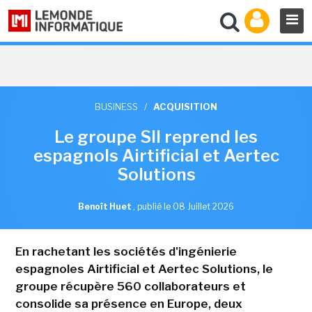
BUSINESS
/
ACQUISITION
Le groupe SII reprend les
espagnols Airtificial et Aertec
Solutions
Benoît Huet
,
publié le 08 Juillet 2026
En rachetant les sociétés d'ingénierie
espagnoles Airtificial et Aertec Solutions, le
groupe récupère 560 collaborateurs et
consolide sa présence en Europe, deux