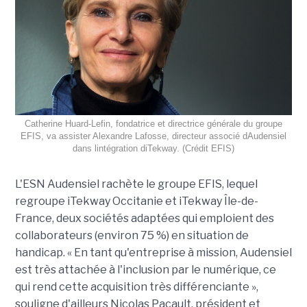
Catherine Huard-Lefin, fondatrice et directrice générale du groupe
EFIS, va assister Alexandre Lafosse, directeur associé dAudensiel
dans lintégration diTekway. (Crédit EFIS)
L'ESN Audensiel rachète le groupe EFIS, lequel
regroupe iTekway Occitanie et iTekway Île-de-
France, deux sociétés adaptées qui emploient des
collaborateurs (environ 75 %) en situation de
handicap. « En tant qu'entreprise à mission, Audensiel
est très attachée à l'inclusion par le numérique, ce
qui rend cette acquisition très différenciante »,
souligne d'ailleurs Nicolas Pacault, président et