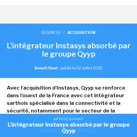
BUSINESS
/
ACQUISITION
L'intégrateur Instasys absorbé par
le groupe Qyyp
Benoît Huet
,
publié le 02 Juillet 2026
Avec l'acquisition d'Instasys, Qyyp se renforce
dans l'ouest de la France avec cet intégrateur
sarthois spécialisé dans la connectivité et la
sécurité, notamment pour le secteur de la
santé.
ARTICLE SUIVANT
ARTICLE SUIVANT
L'intégrateur Instasys absorbé par le groupe
Zoom acquiert la start-up Common Room,
spécialiste du FinOps
Qyyp