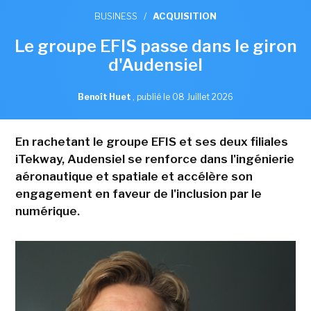
BUSINESS
/
ACQUISITION
Le groupe EFIS passe dans le giron
d'Audensiel
Benoît Huet
,
publié le 08 Juillet 2026
En rachetant le groupe EFIS et ses deux filiales
iTekway, Audensiel se renforce dans l'ingénierie
aéronautique et spatiale et accélère son
engagement en faveur de l'inclusion par le
numérique.