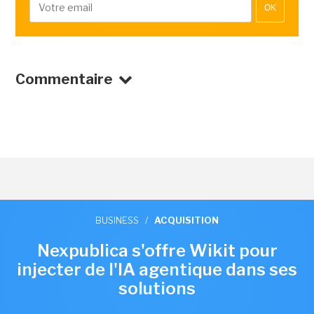
OK
Commentaire
BUSINESS
/
ACQUISITION
Nexpublica s'offre Wikit pour
injecter de l'IA agentique dans ses
solutions