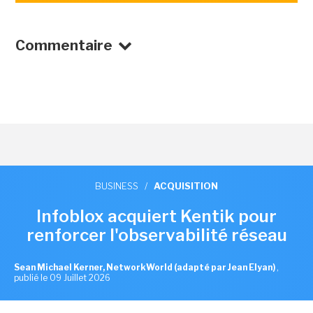
Commentaire
BUSINESS
/
ACQUISITION
Infoblox acquiert Kentik pour
renforcer l'observabilité réseau
Sean Michael Kerner, NetworkWorld (adapté par Jean Elyan)
,
publié le 09 Juillet 2026