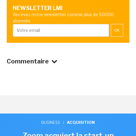
NEWSLETTER LMI
Recevez notre newsletter comme plus de 50000
abonnés
OK
Commentaire
BUSINESS
/
ACQUISITION
Zoom acquiert la start-up