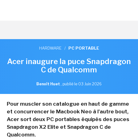
HARDWARE
/
PC PORTABLE
Acer inaugure la puce Snapdragon
C de Qualcomm
Benoît Huet
,
publié le 03 Juin 2026
Pour muscler son catalogue en haut de gamme
et concurrencer le Macbook Neo à l'autre bout,
Acer sort deux PC portables équipés des puces
Snapdragon X2 Elite et Snapdragon C de
Qualcomm.