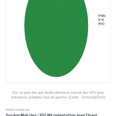
Oui, on peut dire que Nvidia domine le marché des GPU pour
ordinateurs portables haut de gamme. (Crédit : GizmoSlipTech)
Article rédigé par
Gordon Mah Ung / IDG NS (adaptation Jean Elyan)