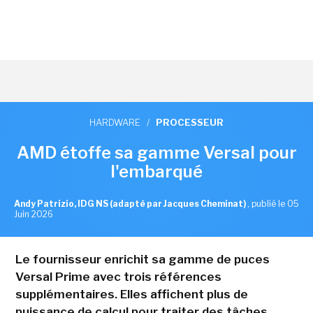
HARDWARE
/
PROCESSEUR
AMD étoffe sa gamme Versal pour
l'embarqué
Andy Patrizio, IDG NS (adapté par Jacques Cheminat)
,
publié le 05
Juin 2026
Le fournisseur enrichit sa gamme de puces
Versal Prime avec trois références
supplémentaires. Elles affichent plus de
puissance de calcul pour traiter des tâches