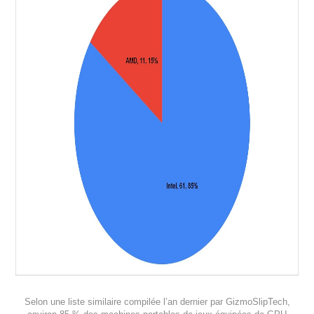
Selon une liste similaire compilée l’an dernier par GizmoSlipTech,