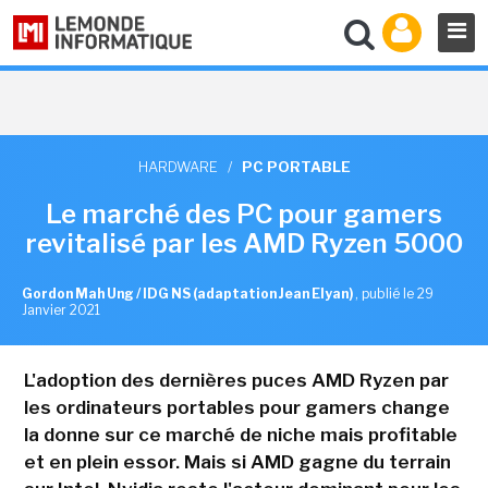
HARDWARE
/
PC PORTABLE
Le marché des PC pour gamers
revitalisé par les AMD Ryzen 5000
Gordon Mah Ung / IDG NS (adaptation Jean Elyan)
,
publié le 29
Janvier 2021
L'adoption des dernières puces AMD Ryzen par
les ordinateurs portables pour gamers change
la donne sur ce marché de niche mais profitable
et en plein essor. Mais si AMD gagne du terrain