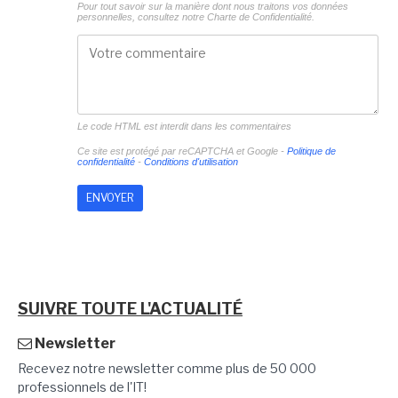
Pour tout savoir sur la manière dont nous traitons vos données
personnelles, consultez notre
Charte de Confidentialité.
Le code HTML est interdit dans les commentaires
Ce site est protégé par reCAPTCHA et Google -
Politique de
confidentialité
-
Conditions d'utilisation
SUIVRE TOUTE L'ACTUALITÉ
Newsletter
Recevez notre newsletter comme plus de 50 000
professionnels de l'IT!