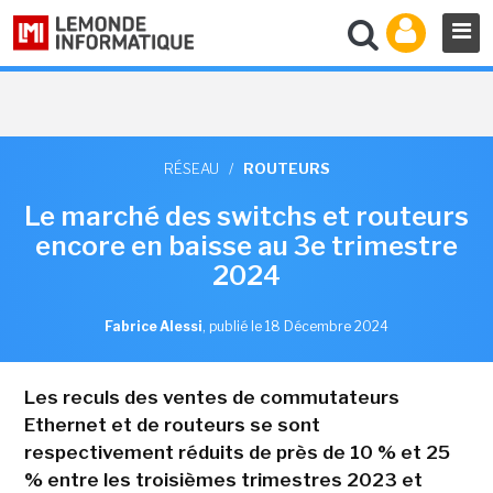
RÉSEAU
/
ROUTEURS
Le marché des switchs et routeurs
encore en baisse au 3e trimestre
2024
Fabrice Alessi
,
publié le 18 Décembre 2024
Les reculs des ventes de commutateurs
Ethernet et de routeurs se sont
respectivement réduits de près de 10 % et 25
% entre les troisièmes trimestres 2023 et