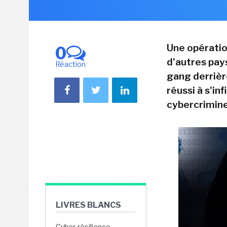
Une opératio
0
d'autres pay
Réaction
gang derrièr
réussi à s'in
cybercrimine
LIVRES BLANCS
Cyber-résilience