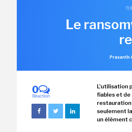
TO
Le ransom
r
Prasanth 
L'utilisation
0
fiables et d
Réaction
restauration 
seulement la
un élément c