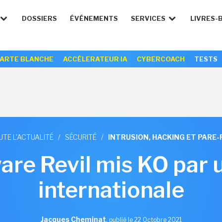
DOSSIERS
ÉVÉNEMENTS
SERVICES
LIVRES-
ARTE BLANCHE
ACCÉLERATEUR IA
CYBERCOACH
TESTS
UTE L'ACTUALITÉ
/
SÉCURITÉ
/
INTRUSION, HACKING ET PARE-
re Revil mis KO par u
internationale
Jacques Cheminat
,
publié le 22 Octobre 2021