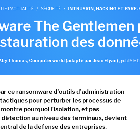
UTE L'ACTUALITÉ
/
SÉCURITÉ
/
INTRUSION, HACKING ET PARE-
ware The Gentlemen p
estauration des donné
Aby Thomas, Computerworld (adapté par Jean Elyan)
,
publié le 0
 par ce ransomware d'outils d'administration
e tactiques pour perturber les processus de
montre pourquoi l'isolation, et pas
 détection au niveau des terminaux, devient
entral de la défense des entreprises.