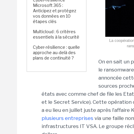
Microsoft 365 :
Anticipez et protégez
vos données en 10
étapes clés
Multicloud : 6 critères
essentiels à la sécurité
La coopération 
rans
Cyber-résilience : quelle
approche au-delà des
plans de continuité ?
On en sait un p
le ransomware 
annoncée cette
sources proches
états avec comme chef de file les Eta
et le Secret Service). Cette opératio
a eu lieu en juillet juste après l’affaire
plusieurs entreprises
via une faille no
infrastructures IT VSA. Le groupe récl