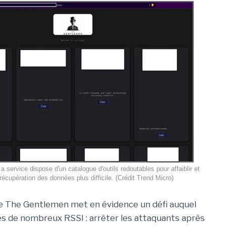
 service dispose d'un catalogue d'outils redoutables pour affaiblir et
 récupération des données plus difficile. (Crédit Trend Micro)
 The Gentlemen met en évidence un défi auquel
s de nombreux RSSI : arrêter les attaquants après