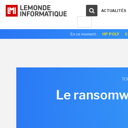
ACTUALITÉS
En ce moment :
HP POLY
C
TO
Le ransomwa