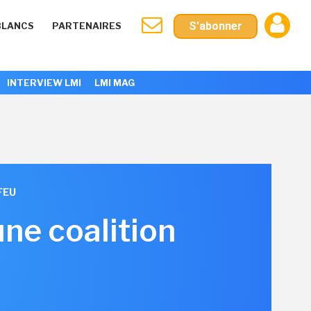
S'abonner
BLANCS
PARTENAIRES
INTERVIEW LMI
LMI MAG
FEU
ne coalition