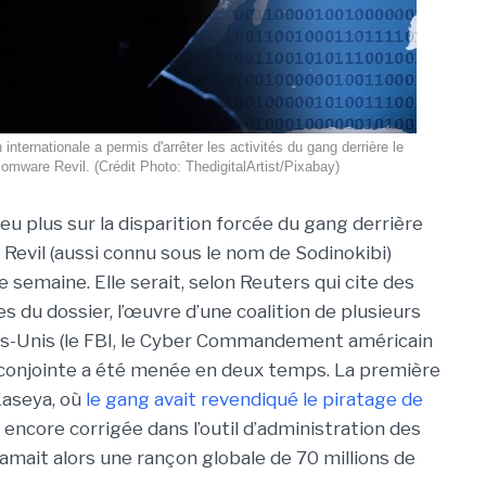
internationale a permis d'arrêter les activités du gang derrière le
omware Revil. (Crédit Photo: ThedigitalArtist/Pixabay)
eu plus sur la disparition forcée du gang derrière
Revil (aussi connu sous le nom de Sodinokibi)
 semaine. Elle serait, selon Reuters qui cite des
 du dossier, l’œuvre d’une coalition de plusieurs
ts-Unis (le FBI, le Cyber Commandement américain
n conjointe a été menée en deux temps. La première
 Kaseya, où
le gang avait revendiqué le piratage de
n encore corrigée dans l’outil d’administration des
amait alors une rançon globale de 70 millions de