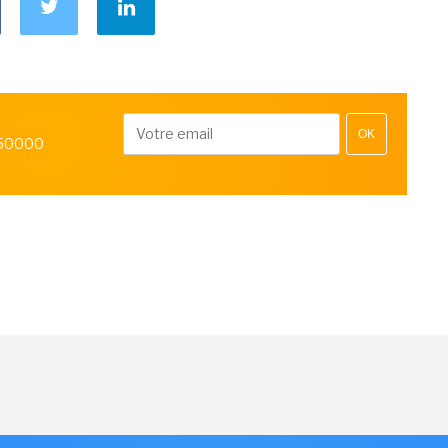
OK
 50000