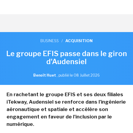
BUSINESS
/
ACQUISITION
Le groupe EFIS passe dans le giron
d'Audensiel
Benoît Huet
,
publié le 08 Juillet 2026
En rachetant le groupe EFIS et ses deux filiales
iTekway, Audensiel se renforce dans l'ingénierie
aéronautique et spatiale et accélère son
engagement en faveur de l'inclusion par le
numérique.