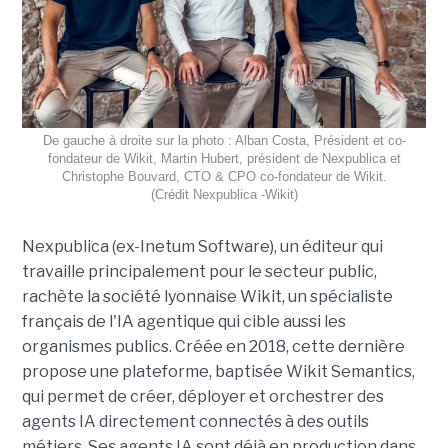
De gauche à droite sur la photo : Alban Costa, Président et co-
fondateur de Wikit, Martin Hubert, président de Nexpublica et
Christophe Bouvard, CTO & CPO co-fondateur de Wikit.
(Crédit Nexpublica -Wikit)
Nexpublica (ex-Inetum Software), un éditeur qui
travaille principalement pour le secteur public,
rachète la société lyonnaise Wikit, un spécialiste
français de l'IA agentique qui cible aussi les
organismes publics. Créée en 2018, cette dernière
propose une plateforme, baptisée Wikit Semantics,
qui permet de créer, déployer et orchestrer des
agents IA directement connectés à des outils
métiers. Ses agents IA sont déjà en production dans