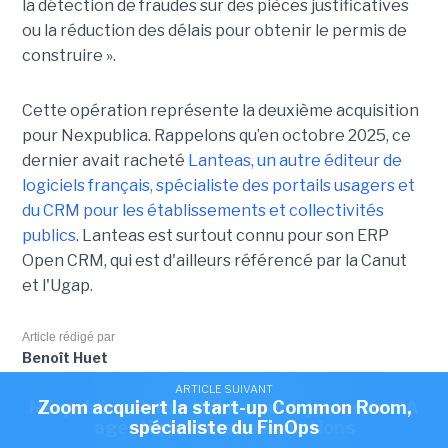
la détection de fraudes sur des pièces justificatives
ou la réduction des délais pour obtenir le permis de
construire ».
Cette opération représente la deuxième acquisition
pour Nexpublica. Rappelons qu’en octobre 2025, ce
dernier avait racheté
Lanteas, un autre éditeur de
logiciels français, spécialiste des portails usagers et
du CRM pour les établissements et collectivités
publics
. Lanteas est surtout connu pour son ERP
Open CRM, qui est d'ailleurs référencé par la Canut
et l'Ugap.
Article rédigé par
Benoît Huet
ARTICLE SUIVANT
ARTICLE SUIVANT
Nexpublica s'offre Wikit pour injecter de l'IA
Zoom acquiert la start-up Common Room,
agentique dans ses solutions
spécialiste du FinOps
Cet article vous a plu?
Partagez le !