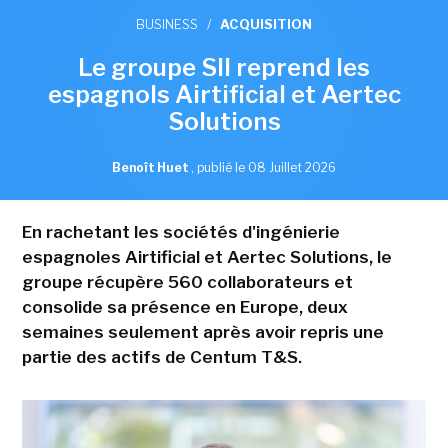
BUSINESS
/
ACQUISITION
Le groupe SII reprend les
espagnols Airtificial et Aertec
Solutions
Benoît Huet
,
publié le 08 Juillet 2026
En rachetant les sociétés d'ingénierie
espagnoles Airtificial et Aertec Solutions, le
groupe récupère 560 collaborateurs et
consolide sa présence en Europe, deux
semaines seulement après avoir repris une
partie des actifs de Centum T&S.