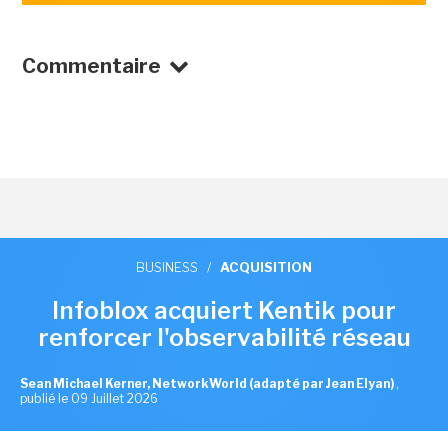
Commentaire
BUSINESS
/
ACQUISITION
Infoblox acquiert Kentik pour
renforcer l'observabilité réseau
Sean Michael Kerner, NetworkWorld (adapté par Jean Elyan)
,
publié le 09 Juillet 2026