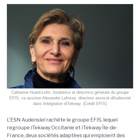
Catherine Huard-Lefin, fondatrice et directrice générale du groupe
EFIS, va assister Alexandre Lafosse, directeur associé dAudensiel
dans lintégration diTekway. (Crédit EFIS)
L'ESN Audensiel rachète le groupe EFIS, lequel
regroupe iTekway Occitanie et iTekway Île-de-
France, deux sociétés adaptées qui emploient des