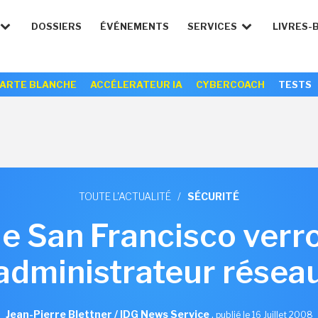
DOSSIERS
ÉVÉNEMENTS
SERVICES
LIVRES-
ARTE BLANCHE
ACCÉLERATEUR IA
CYBERCOACH
TESTS
TOUTE L'ACTUALITÉ
/
SÉCURITÉ
e San Francisco verro
administrateur résea
Jean-Pierre Blettner / IDG News Service
,
publié le 16 Juillet 2008