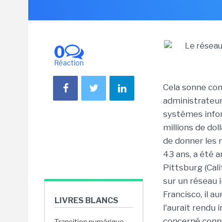
0
Réaction
Cela sonne com
administrateur 
systèmes infor
millions de dol
de donner les m
43 ans, a été a
Pittsburg (Cali
sur un réseau 
Francisco, il au
LIVRES BLANCS
l'aurait rendu 
concerné conne
Transition numérique