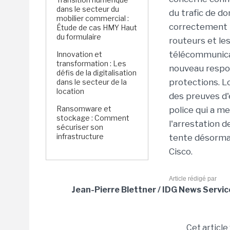
dans le secteur du
du trafic de don
mobilier commercial :
correctement ma
Étude de cas HMY Haut
du formulaire
routeurs et l
télécommunica
Innovation et
transformation : Les
nouveau respon
défis de la digitalisation
protections. Lo
dans le secteur de la
location
des preuves d'e
Ransomware et
police qui a m
stockage : Comment
l'arrestation d
sécuriser son
infrastructure
tente désormai
Cisco.
Article rédigé par
Jean-Pierre Blettner / IDG News Servic
Cet article