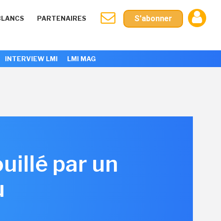
S'abonner
BLANCS
PARTENAIRES
INTERVIEW LMI
LMI MAG
uillé par un
u