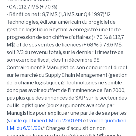
• CA : 112,7 M$ (+ 70 %)
• Bénéfice net : 8,7 M$ (1,3 M$ sur Q4 1997)*i2
Technologies, éditeur américain du progiciel de
gestion logistique Rhythm, a enregistré une forte
progression de son chiffre d'affaires (+ 70 % à 112,7
M$) et de ses ventes de licences (+ 68 % à 73,6 M$,
soit 2/3 du revenu total), sur le dernier trimestre de
son exercice fiscal, clos fin décembre 98.
Contrairement à Manugistics, son concurrent direct
sur le marché du Supply Chain Management (gestion
de la chaîne logistique), i2 Technologies ne semble
donc pas avoir souffert de l'imminence de l'an 2000,
pas plus que des annonces de SAP sur le secteur des
outils logistiques (deux arguments avancés par
Manugistics pour expliquer une partie de ses pertes
(
voir le quotidien LMI du 22/01/99
et
voir le quotidien
LMI du 6/01/99
).* Charges d'acquisition non
comprises, la marge brute s'élève à 9,3 M$ pour le