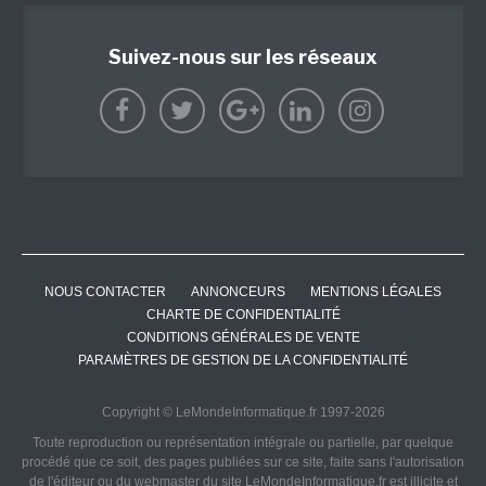
Suivez-nous sur les réseaux
NOUS CONTACTER
ANNONCEURS
MENTIONS LÉGALES
CHARTE DE CONFIDENTIALITÉ
CONDITIONS GÉNÉRALES DE VENTE
PARAMÈTRES DE GESTION DE LA CONFIDENTIALITÉ
Copyright © LeMondeInformatique.fr 1997-2026
Toute reproduction ou représentation intégrale ou partielle, par quelque
procédé que ce soit, des pages publiées sur ce site, faite sans l'autorisation
de l'éditeur ou du webmaster du site LeMondeInformatique.fr est illicite et