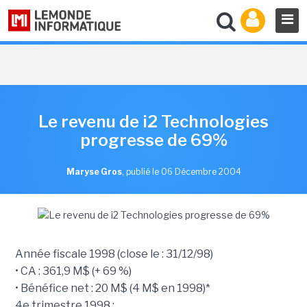
Le revenu de i2 Technologies
progresse de 69%
Maryse Gros
,
publié le 06 Décembre 2004
Année fiscale 1998 (close le : 31/12/98)
• CA : 361,9 M$ (+ 69 %)
• Bénéfice net : 20 M$ (4 M$ en 1998)*
4e trimestre 1998 :