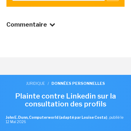
Commentaire
JURIDIQUE
/
DONNÉES PERSONNELLES
Plainte contre Linkedin sur la
consultation des profils
John E. Dunn, Computerworld (adapté par Louise Costa)
,
publié le
12 Mai 2026