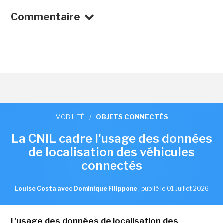
Commentaire
MOBILITÉ
/
OBJETS CONNECTÉS
La CNIL cadre l'usage des données
de localisation des véhicules
connectés
Louise Costa avec Dominique Filippone
,
publié le 01 Juillet 2026
L'usage des données de localisation des